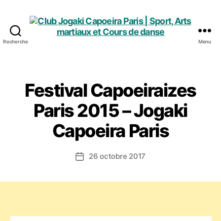
Recherche
Menu
Club
Jogaki
Capoeira
Paris
Festival Capoeiraizes
|
Sport,
Paris 2015 – Jogaki
Arts
Capoeira Paris
martiaux
et
Cours
26 octobre 2017
Date
de
de
danse
l’article