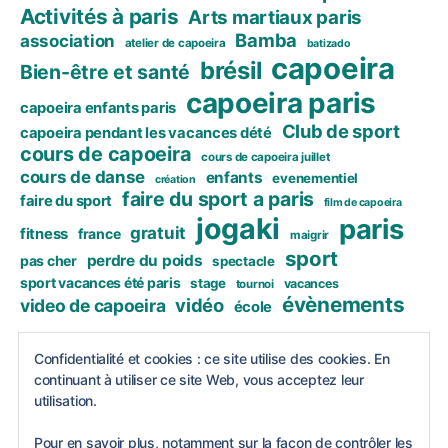
Activités à paris
Arts martiaux paris
Bamba
association
atelier de capoeira
batizado
capoeira
brésil
Bien-être et santé
capoeira paris
capoeira enfants paris
Club de sport
capoeira pendant les vacances dété
cours de capoeira
cours de capoeira juillet
cours de danse
enfants
evenementiel
création
faire du sport a paris
faire du sport
film de capoeira
jogaki
paris
gratuit
fitness
france
maigrir
sport
perdre du poids
pas cher
spectacle
sport vacances été paris
stage
vacances
tournoi
évènements
vidéo
video de capoeira
école
https://www.instagram.com/bamba_capoeira_p
Confidentialité et cookies : ce site utilise des cookies. En
continuant à utiliser ce site Web, vous acceptez leur
aris
utilisation.
Pour en savoir plus, notamment sur la façon de contrôler les