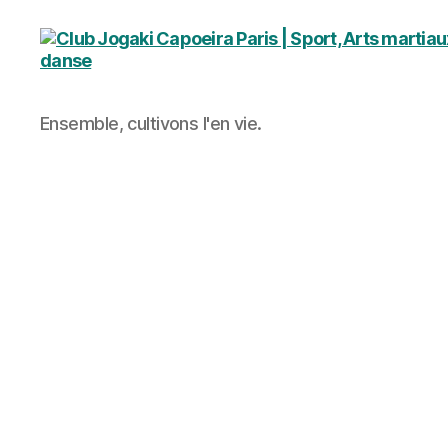
Club
Ensemble, cultivons l'en vie.
Jogaki
Capoeira
Paris
|
Sport,
Arts
martiaux
et
Cours
de
danse