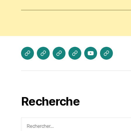
Actualités
Les
A
Photos
Vidéo
Contacte
Cours
propos
Jogaki
Nous
Recherche
Rechercher :