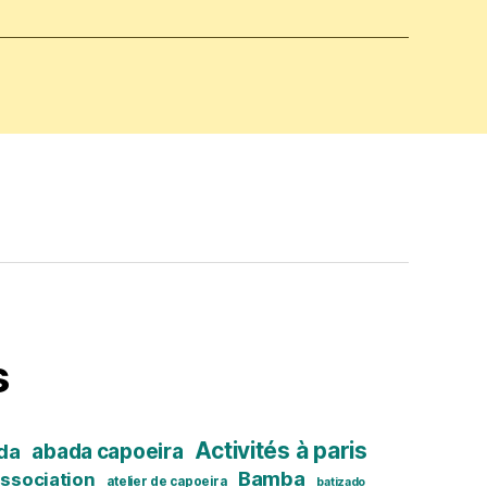
s
Activités à paris
abada capoeira
da
Bamba
ssociation
atelier de capoeira
batizado