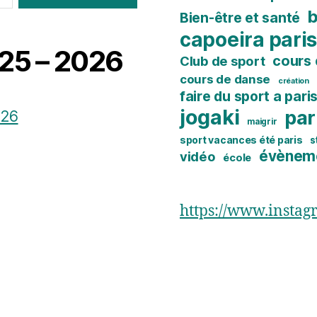
b
Bien-être et santé
capoeira pari
25 – 2026
cours 
Club de sport
cours de danse
création
faire du sport a pari
jogaki
par
maigrir
sport vacances été paris
s
évènem
vidéo
école
https://www.insta