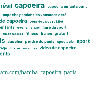
capoeira
résil
capoeira enfants paris
s
capoeira pendant les vacances dété
de capoeira
cours de capoeira juillet
enfants
faire du sport
evenementiel
s
gratuit
fitness
france
film de capoeira
is
sport
perdre du poids
pas cher
spectacle
video de capoeira
tage
vacances
tournoi
ents
gram.com/bamba_capoeira_paris