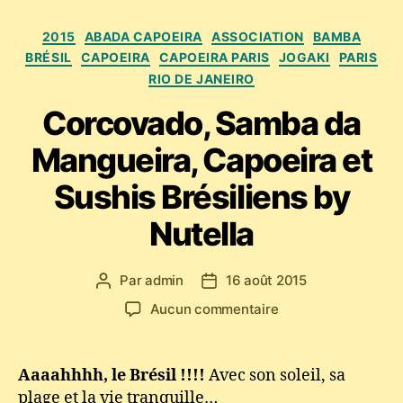
Catégories
2015
ABADA CAPOEIRA
ASSOCIATION
BAMBA
BRÉSIL
CAPOEIRA
CAPOEIRA PARIS
JOGAKI
PARIS
RIO DE JANEIRO
Corcovado, Samba da
Mangueira, Capoeira et
Sushis Brésiliens by
Nutella
Par
admin
16 août 2015
Auteur
Date
de
de
sur
Aucun commentaire
l’article
l’article
Corcovado,
Samba
da
Aaaahhhh, le Brésil !!!!
Avec son soleil, sa
Mangueira,
plage et la vie tranquille…