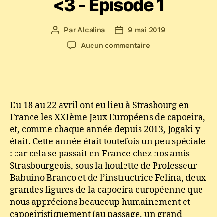
<3 - Episode 1
Par
Alcalina
9 mai 2019
Auteur
Date
de
de
sur
Aucun commentaire
l’article
l’article
Jeux
européens
2019
–
Strasbourg
Du 18 au 22 avril ont eu lieu à Strasbourg en
mon
France les XXIème Jeux Européens de capoeira,
amour
et, comme chaque année depuis 2013, Jogaki y
<3
était. Cette année était toutefois un peu spéciale
-
Episode
: car cela se passait en France chez nos amis
1
Strasbourgeois, sous la houlette de Professeur
Babuino Branco et de l’instructrice Felina, deux
grandes figures de la capoeira européenne que
nous apprécions beaucoup humainement et
capoeiristiquement (au passage, un grand