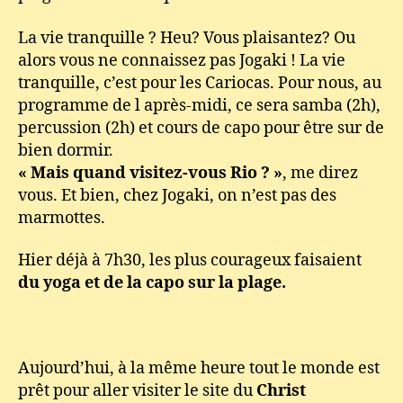
Capoeira
et
La vie tranquille ? Heu? Vous plaisantez? Ou
Sushis
alors vous ne connaissez pas Jogaki ! La vie
Brésiliens
tranquille, c’est pour les Cariocas. Pour nous, au
by
Nutella
programme de l après-midi, ce sera samba (2h),
percussion (2h) et cours de capo pour être sur de
bien dormir.
« Mais quand visitez-vous Rio ? »
, me direz
vous. Et bien, chez Jogaki, on n’est pas des
marmottes.
Hier déjà à 7h30, les plus courageux faisaient
du yoga et de la capo sur la plage.
Aujourd’hui, à la même heure tout le monde est
prêt pour aller visiter le site du
Christ