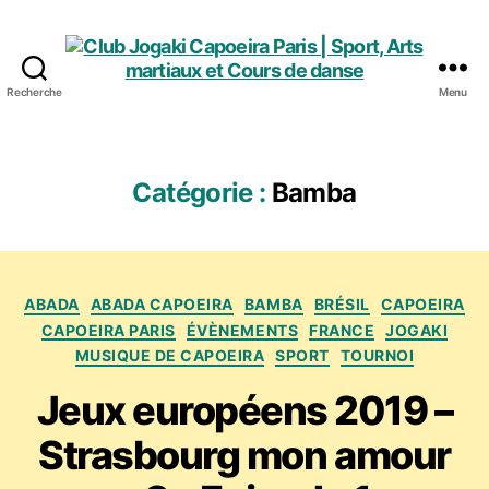
Recherche
Menu
Club
Jogaki
Capoeira
Paris
Catégorie :
Bamba
|
Sport,
Arts
martiaux
Catégories
et
ABADA
ABADA CAPOEIRA
BAMBA
BRÉSIL
CAPOEIRA
Cours
CAPOEIRA PARIS
ÉVÈNEMENTS
FRANCE
JOGAKI
de
MUSIQUE DE CAPOEIRA
SPORT
TOURNOI
danse
Jeux européens 2019 –
Strasbourg mon amour