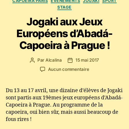
CAPOEIRA PARIS
ÉVÈNEMENTS
JOGAKI
SPORT
STAGE
Jogaki aux Jeux
Européens d’Abadá-
Capoeira à Prague !
Par
Alcalina
15 mai 2017
Auteur
Date
de
de
sur
Aucun commentaire
l’article
l’article
Jogaki
aux
Jeux
Du 13 au 17 avril, une dizaine d’élèves de Jogaki
Européens
sont partis aux 19èmes jeux européens d’Abadá-
d’Abadá-
Capoeira à Prague. Au programme de la
Capoeira
capoeira, oui bien sûr, mais aussi beaucoup de
à
fous rires !
Prague
!