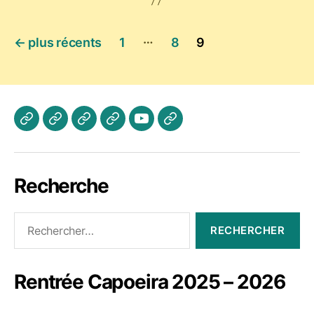
Pagination
…
←
plus récents
1
8
9
des
publications
Actualités
Les
A
Photos
Vidéo
Contactez
Cours
propos
Jogaki
Nous
Recherche
Rechercher :
Rentrée Capoeira 2025 – 2026