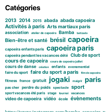
Catégories
2013
2014
abada capoeira
abada
2015
Activités à paris
Arts martiaux paris
Bamba
association
atelier de capoeira
batizado
capoeira
brésil
Bien-être et santé
capoeira paris
capoeira enfants paris
Club de sport
capoeira pendant les vacances dété
cours de capoeira
cours de capoeira juillet
cours de danse
enfants
evenementiel
création
faire du sport a paris
faire du sport
film de capoeira
jogaki
paris
gratuit
fitness
france
maigrir
sport
perdre du poids
pas cher
spectacle
sport vacances été paris
stage
vacances
tournoi
évènements
vidéo
video de capoeira
école