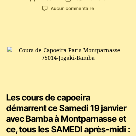
de
de
sur
Aucun commentaire
l’article
l’article
Cours
de
Capoeira
à
Montparnasse
tous
les
SAMEDI
avec
Bamba
Les cours de capoeira
démarrent ce Samedi 19 janvier
avec Bamba à Montparnasse et
ce, tous les SAMEDI après-midi :