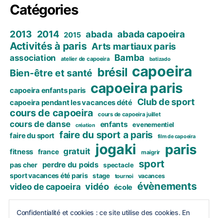
Catégories
2013
2014
abada capoeira
abada
2015
Activités à paris
Arts martiaux paris
Bamba
association
atelier de capoeira
batizado
capoeira
brésil
Bien-être et santé
capoeira paris
capoeira enfants paris
Club de sport
capoeira pendant les vacances dété
cours de capoeira
cours de capoeira juillet
cours de danse
enfants
evenementiel
création
faire du sport a paris
faire du sport
film de capoeira
jogaki
paris
gratuit
fitness
france
maigrir
sport
perdre du poids
pas cher
spectacle
sport vacances été paris
stage
vacances
tournoi
évènements
vidéo
video de capoeira
école
https://www.instagram.com/bamba_capoeira_p
Confidentialité et cookies : ce site utilise des cookies. En