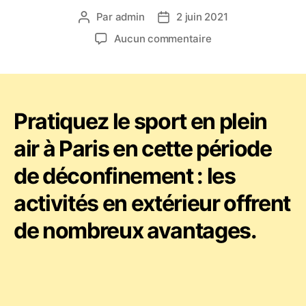
Par
admin
2 juin 2021
Auteur
Date
de
de
sur
Aucun commentaire
l’article
l’article
Stage
d’été
2021
Jogaki
Capoeira
Pratiquez le sport en plein
à
air à Paris en cette période
Paris
–
de déconfinement : les
sport,
danse
activités en extérieur offrent
et
fun
de nombreux avantages.
en
plein
air