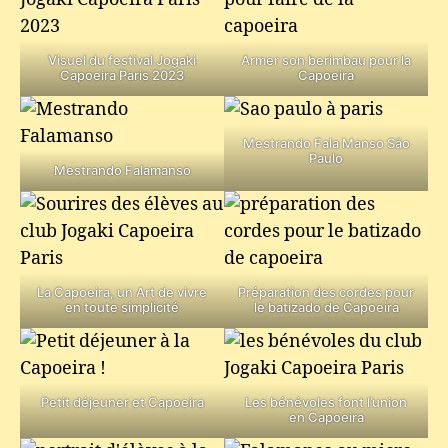
Visuel du festival Jogaki
Armer son berimbau pour la
Capoeira Paris 2023
Capoeira
Mestrando Fala Manso São
Paulo
Mestrando Falamanso
La Capoeira, un Art de vivre
Préparation des cordes pour
en toute simplicité
le batizado de Capoeira
Petit déjeuner et Capoeira
Les bénévoles font l’union
en Capoeira