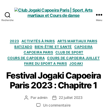
Recherche
Menu
Club
Jogaki
Capoeira
Paris
Catégories
2023
ACTIVITÉS À PARIS
ARTS MARTIAUX PARIS
|
BATIZADO
BIEN-ÊTRE ET SANTÉ
CAPOEIRA
Sport,
CAPOEIRA PARIS
CLUB DE SPORT
Arts
COURS DE CAPOEIRA
COURS DE CAPOEIRA JUILLET
martiaux
FAIRE DU SPORT A PARIS
JOGAKI
et
Cours
Festival Jogaki Capoeira
de
danse
Paris 2023 : Chapitre 1
Par
admin
22 juillet 2023
Auteur
Date
de
de
sur
Un commentaire