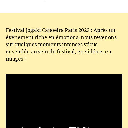
l’article
l’article
Festival
Jogaki
Capoeira
Paris
2023
Festival Jogaki Capoeira Paris 2023 : Après un
:
événement riche en émotions, nous revenons
Chapitre
sur quelques moments intenses vécus
1
ensemble au sein du festival, en vidéo et en
images :