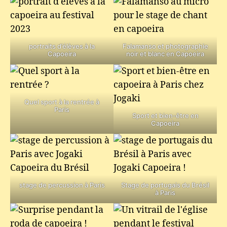
portraits d’élèves à la
Falamanso et photographie
Capoeira
noir et blanc en Capoeira
Quel sport à la rentrée à
Paris
Sport et bien-être en
Capoeira
stage de percussion à Paris
Stage de portugais du Brésil
à Paris