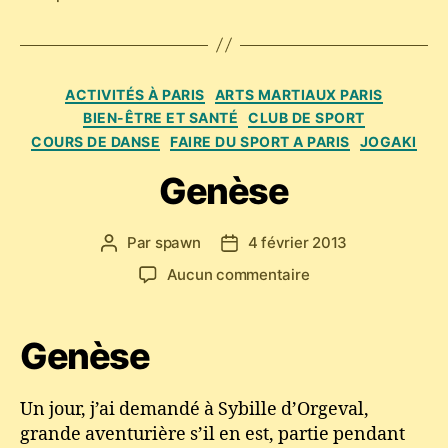
Catégories
ACTIVITÉS À PARIS
ARTS MARTIAUX PARIS
BIEN-ÊTRE ET SANTÉ
CLUB DE SPORT
COURS DE DANSE
FAIRE DU SPORT A PARIS
JOGAKI
Genèse
Par
spawn
4 février 2013
Auteur
Date
de
de
sur
Aucun commentaire
l’article
l’article
Genèse
Genèse
Un jour, j’ai demandé à Sybille d’Orgeval,
grande aventurière s’il en est, partie pendant