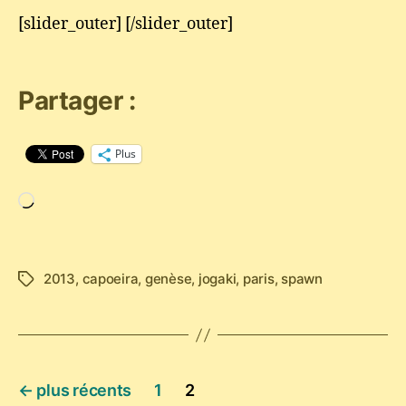
[slider_outer] [/slider_outer]
Partager :
Plus
Chargement…
2013
,
capoeira
,
genèse
,
jogaki
,
paris
,
spawn
Étiquettes
Pagination
←
plus récents
1
2