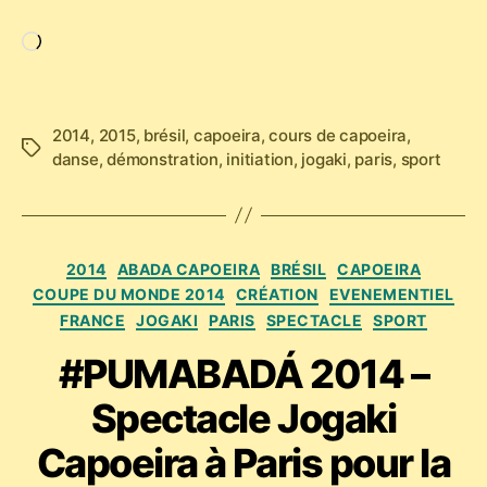
Chargement…
2014
,
2015
,
brésil
,
capoeira
,
cours de capoeira
,
Étiquettes
danse
,
démonstration
,
initiation
,
jogaki
,
paris
,
sport
Catégories
2014
ABADA CAPOEIRA
BRÉSIL
CAPOEIRA
COUPE DU MONDE 2014
CRÉATION
EVENEMENTIEL
FRANCE
JOGAKI
PARIS
SPECTACLE
SPORT
#PUMABADÁ 2014 –
Spectacle Jogaki
Capoeira à Paris pour la