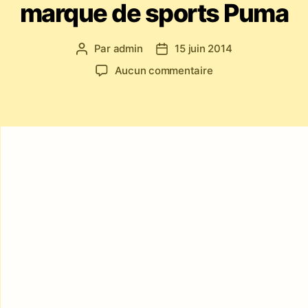
marque de sports Puma
Par
admin
15 juin 2014
Auteur
Date
de
de
sur
Aucun commentaire
l’article
l’article
#PUMABADÁ
2014
–
Spectacle
Jogaki
Capoeira
à
Paris
pour
la
marque
de
sports
Puma