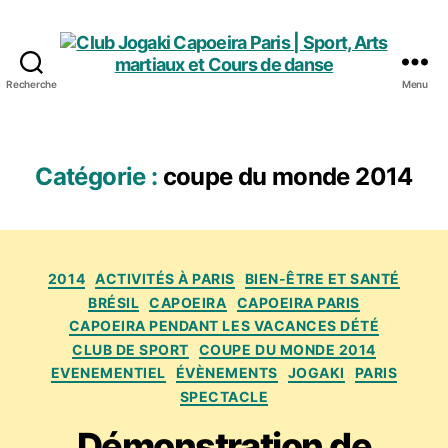
Recherche
Menu
Club
Jogaki
Capoeira
Paris
Catégorie :
coupe du monde 2014
|
Sport,
Arts
martiaux
Catégories
et
2014
ACTIVITÉS À PARIS
BIEN-ÊTRE ET SANTÉ
Cours
BRÉSIL
CAPOEIRA
CAPOEIRA PARIS
de
CAPOEIRA PENDANT LES VACANCES DÉTÉ
danse
CLUB DE SPORT
COUPE DU MONDE 2014
EVENEMENTIEL
ÉVÈNEMENTS
JOGAKI
PARIS
SPECTACLE
Démonstration de