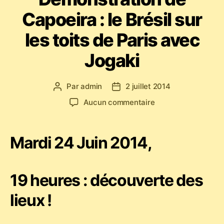
Capoeira : le Brésil sur
les toits de Paris avec
Jogaki
Par
admin
2 juillet 2014
Auteur
Date
de
de
sur
Aucun commentaire
l’article
l’article
Démonstration
de
Capoeira
Mardi 24 Juin 2014,
:
le
Brésil
19 heures : découverte des
sur
les
lieux !
toits
de
Paris