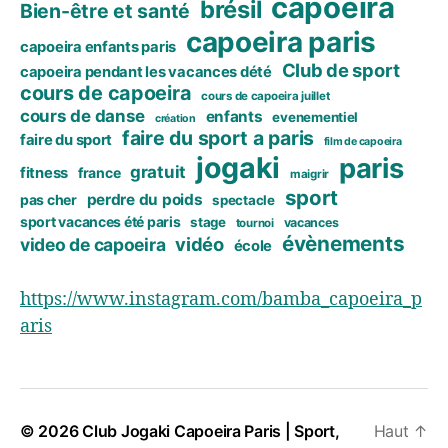
capoeira
brésil
Bien-être et santé
capoeira paris
capoeira enfants paris
Club de sport
capoeira pendant les vacances dété
cours de capoeira
cours de capoeira juillet
cours de danse
enfants
evenementiel
création
faire du sport a paris
faire du sport
film de capoeira
jogaki
paris
gratuit
fitness
france
maigrir
sport
perdre du poids
pas cher
spectacle
sport vacances été paris
stage
vacances
tournoi
évènements
vidéo
video de capoeira
école
https://www.instagram.com/bamba_capoeira_p
aris
© 2026
Club Jogaki Capoeira Paris | Sport,
Haut
↑