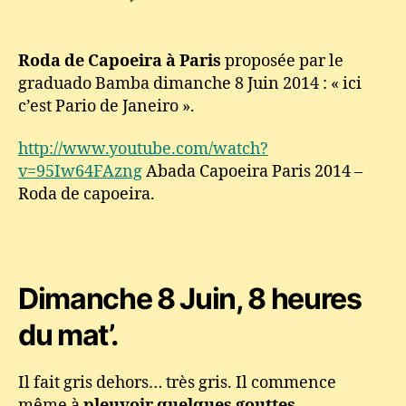
l’article
l’article
Abada
Capoeira
Paris
Roda de Capoeira à Paris
proposée par le
2014
graduado Bamba dimanche 8 Juin 2014 : « ici
–
c’est Pario de Janeiro ».
Roda
de
http://www.youtube.com/watch?
capoeira
v=95Iw64FAzng
Abada Capoeira Paris 2014 –
« ici
c’est
Roda de capoeira.
Pario
de
Janeiro »
Dimanche 8 Juin, 8 heures
du mat’.
Il fait gris dehors… très gris. Il commence
même à
pleuvoir quelques gouttes.