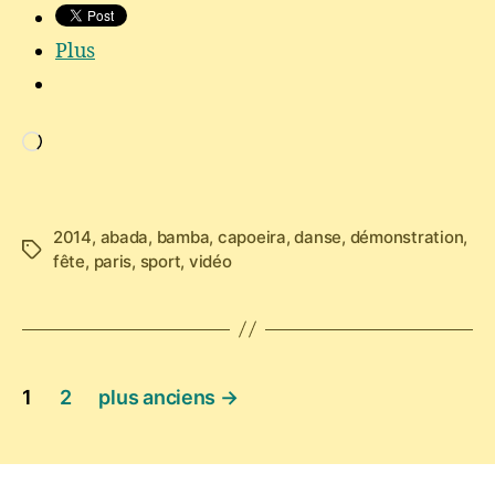
Plus
Chargement…
2014
,
abada
,
bamba
,
capoeira
,
danse
,
démonstration
,
Étiquettes
fête
,
paris
,
sport
,
vidéo
Pagination
1
2
plus anciens
→
des
publications