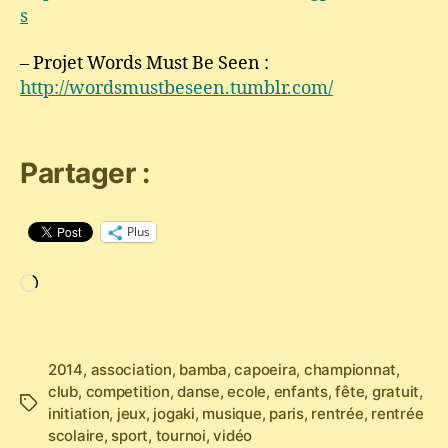
s
– Projet Words Must Be Seen :
http://wordsmustbeseen.tumblr.com/
Partager :
Plus
Chargement…
2014
,
association
,
bamba
,
capoeira
,
championnat
,
club
,
competition
,
danse
,
ecole
,
enfants
,
fête
,
gratuit
,
Étiquettes
initiation
,
jeux
,
jogaki
,
musique
,
paris
,
rentrée
,
rentrée
scolaire
,
sport
,
tournoi
,
vidéo