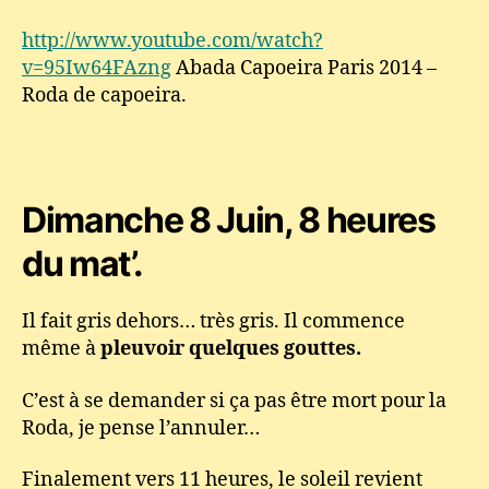
de
http://www.youtube.com/watch?
capoeira
v=95Iw64FAzng
Abada Capoeira Paris 2014 –
« ici
c’est
Roda de capoeira.
Pario
de
Janeiro »
Dimanche 8 Juin, 8 heures
du mat’.
Il fait gris dehors… très gris. Il commence
même à
pleuvoir quelques gouttes.
C’est à se demander si ça pas être mort pour la
Roda, je pense l’annuler…
Finalement vers 11 heures, le soleil revient