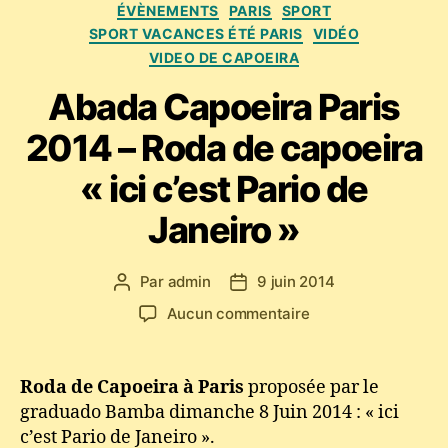
ÉVÈNEMENTS
PARIS
SPORT
SPORT VACANCES ÉTÉ PARIS
VIDÉO
VIDEO DE CAPOEIRA
Abada Capoeira Paris
2014 – Roda de capoeira
« ici c’est Pario de
Janeiro »
Par
admin
9 juin 2014
Auteur
Date
de
de
sur
Aucun commentaire
l’article
l’article
Abada
Capoeira
Paris
Roda de Capoeira à Paris
proposée par le
2014
graduado Bamba dimanche 8 Juin 2014 : « ici
–
c’est Pario de Janeiro ».
Roda