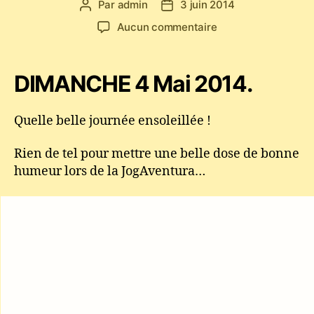
Par
admin
3 juin 2014
Auteur
Date
de
de
sur
Aucun commentaire
l’article
l’article
JogAventura
2014
–
DIMANCHE 4 Mai 2014.
Capoeira
Paris
–
Quelle belle journée ensoleillée !
Stages
et
Rien de tel pour mettre une belle dose de bonne
Jeux
humeur lors de la JogAventura…
pour
les
enfants
de
l’association
Jogaki