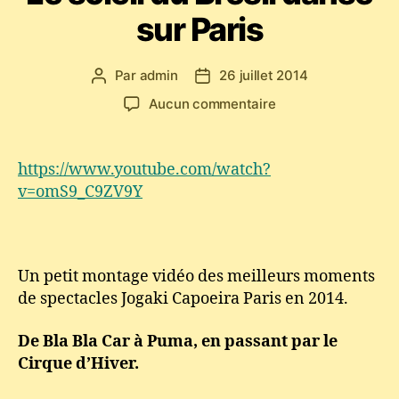
sur Paris
Par
admin
26 juillet 2014
Auteur
Date
de
de
sur
Aucun commentaire
l’article
l’article
Abada
Capoeira
Jogaki
https://www.youtube.com/watch?
–
v=omS9_C9ZV9Y
Le
soleil
du
Brésil
Un petit montage vidéo des meilleurs moments
danse
de spectacles Jogaki Capoeira Paris en 2014.
sur
Paris
De Bla Bla Car à Puma, en passant par le
Cirque d’Hiver.