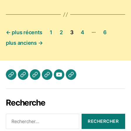
Pagination
…
←
plus récents
1
2
3
4
6
des
plus anciens
→
publications
Actualités
Les
A
Photos
Vidéo
Contactez
Cours
propos
Jogaki
Nous
Recherche
Rechercher :