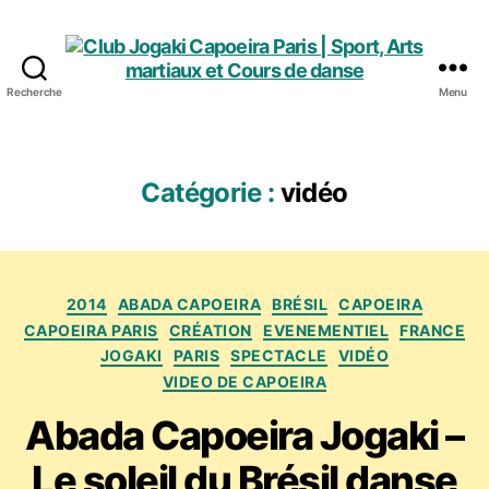
Recherche
Menu
Club
Jogaki
Capoeira
Paris
Catégorie :
vidéo
|
Sport,
Arts
martiaux
Catégories
et
2014
ABADA CAPOEIRA
BRÉSIL
CAPOEIRA
Cours
CAPOEIRA PARIS
CRÉATION
EVENEMENTIEL
FRANCE
de
JOGAKI
PARIS
SPECTACLE
VIDÉO
danse
VIDEO DE CAPOEIRA
Abada Capoeira Jogaki –
Le soleil du Brésil danse