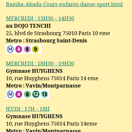
Bamba-Abada-Cours-enfants-danse-sport.html
Paris
–
MERCREDI : 13H30 – 14H30
Rentrée
scolaire
au DOJO TENCHI
2013
25, blvd de Strasbourg 75010 Paris 10 eme
2014
Metro : Strasbourg Saint-Denis
MERCREDI : 18H30 – 19H30
Gymnase HUYGHENS
10, rue Huyghens 75014 Paris 14 eme
Metro : Vavin/Montparnasse
JEUDI : 17H – 18H
Gymnase HUYGHENS
10, rue Huyghens 75014 Paris 14eme
Metro : Vavin/Montparnasse