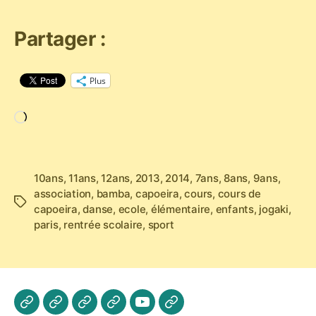
Partager :
Plus
Chargement…
10ans
,
11ans
,
12ans
,
2013
,
2014
,
7ans
,
8ans
,
9ans
,
association
,
bamba
,
capoeira
,
cours
,
cours de
Étiquettes
capoeira
,
danse
,
ecole
,
élémentaire
,
enfants
,
jogaki
,
paris
,
rentrée scolaire
,
sport
Actualités
Les
A
Photos
Vidéo
Contactez