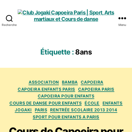
Recherche
Menu
Club
Jogaki
Capoeira
Paris
Étiquette :
8ans
|
Sport,
Arts
martiaux
Catégories
et
ASSOCIATION
BAMBA
CAPOEIRA
Cours
CAPOEIRA ENFANTS PARIS
CAPOEIRA PARIS
de
CAPOEIRA POUR ENFANTS
danse
COURS DE DANSE POUR ENFANTS
ÉCOLE
ENFANTS
JOGAKI
PARIS
RENTRÉE SCOLAIRE 2013 2014
SPORT POUR ENFANTS A PARIS
Cours de Capoeira pour