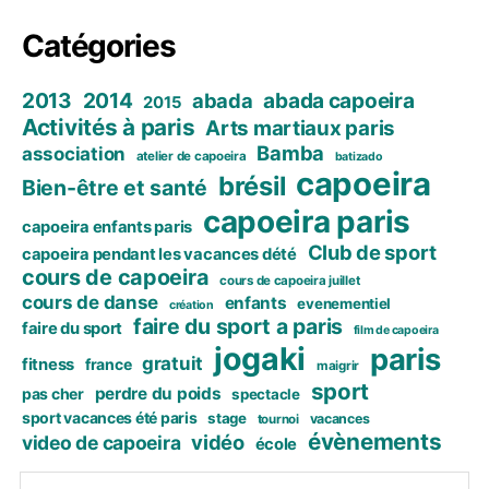
Catégories
2013
2014
abada capoeira
abada
2015
Activités à paris
Arts martiaux paris
Bamba
association
atelier de capoeira
batizado
capoeira
brésil
Bien-être et santé
capoeira paris
capoeira enfants paris
Club de sport
capoeira pendant les vacances dété
cours de capoeira
cours de capoeira juillet
cours de danse
enfants
evenementiel
création
faire du sport a paris
faire du sport
film de capoeira
jogaki
paris
gratuit
fitness
france
maigrir
sport
perdre du poids
pas cher
spectacle
sport vacances été paris
stage
vacances
tournoi
évènements
vidéo
video de capoeira
école