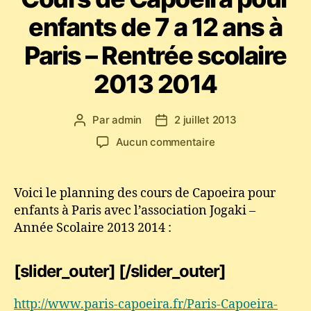
enfants de 7 a 12 ans à
Paris – Rentrée scolaire
2013 2014
Par
admin
2 juillet 2013
Auteur
Date
de
de
sur
Aucun commentaire
l’article
l’article
Cours
de
Capoeira
Voici le planning des cours de Capoeira pour
pour
enfants à Paris avec l’association Jogaki –
enfants
Année Scolaire 2013 2014 :
de
7
a
[slider_outer] [/slider_outer]
12
ans
http://www.paris-capoeira.fr/Paris-Capoeira-
à