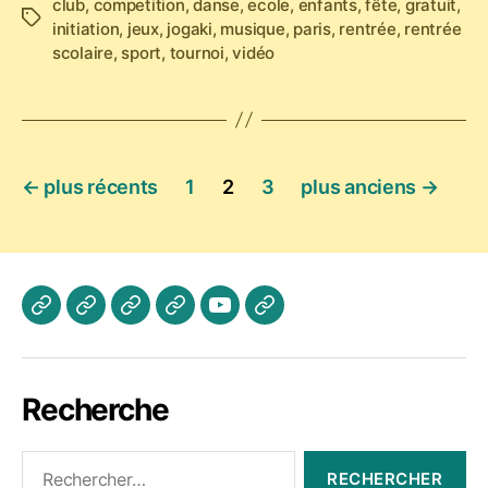
club
,
competition
,
danse
,
ecole
,
enfants
,
fête
,
gratuit
,
Étiquettes
initiation
,
jeux
,
jogaki
,
musique
,
paris
,
rentrée
,
rentrée
scolaire
,
sport
,
tournoi
,
vidéo
Pagination
←
plus récents
1
2
3
plus anciens
→
des
publications
Actualités
Les
A
Photos
Vidéo
Contactez
Cours
propos
Jogaki
Nous
Recherche
Rechercher :