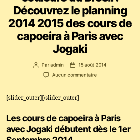
Découvrez le planning
2014 2015 des cours de
capoeira à Paris avec
Jogaki
Par
admin
15 août 2014
Auteur
Date
de
de
sur
Aucun commentaire
l’article
l’article
Une
rentrée
aux
[slider_outer][/slider_outer]
couleurs
du
Les cours de capoeira à Paris
Brésil
!
avec Jogaki débutent dès le 1er
Découvrez
le