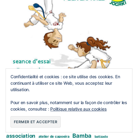
Confidentialité et cookies : ce site utilise des cookies. En
continuant à utiliser ce site Web, vous acceptez leur
utilisation.
Pour en savoir plus, notamment sur la façon de contrôler les
Catégories
cookies, consultez :
Politique relative aux cookies
2013
2014
abada capoeira
abada
2015
Activités à paris
Arts martiaux paris
Bamba
association
atelier de capoeira
batizado