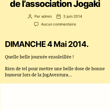
de l’association Jogaki
Par
admin
3 juin 2014
Auteur
Date
de
de
sur
Aucun commentaire
l’article
l’article
JogAventura
2014
–
DIMANCHE 4 Mai 2014.
Capoeira
Paris
–
Quelle belle journée ensoleillée !
Stages
et
Rien de tel pour mettre une belle dose de bonne
Jeux
humeur lors de la JogAventura…
pour
les
enfants
de
l’association
Jogaki