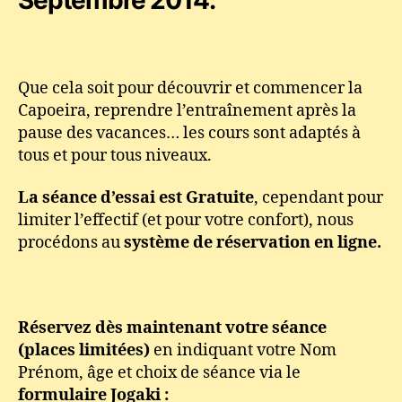
Septembre 2014.
planning
2014
2015
des
Que cela soit pour découvrir et commencer la
cours
de
Capoeira, reprendre l’entraînement après la
capoeira
pause des vacances… les cours sont adaptés à
à
tous et pour tous niveaux.
Paris
avec
La séance d’essai est Gratuite
, cependant pour
Jogaki
limiter l’effectif (et pour votre confort), nous
procédons au
système de réservation en ligne.
Réservez dès maintenant votre séance
(places limitées)
en indiquant votre Nom
Prénom, âge et choix de séance via le
formulaire Jogaki :