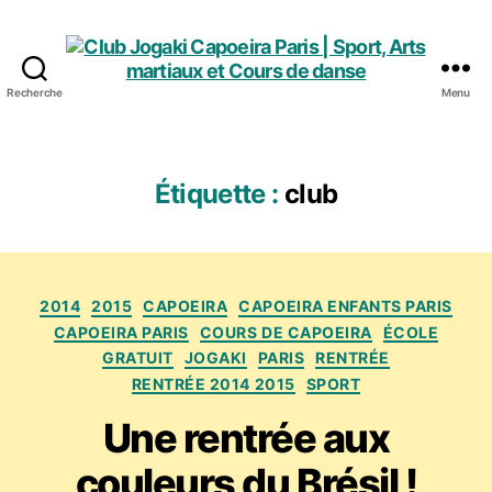
Recherche
Menu
Club
Jogaki
Capoeira
Paris
Étiquette :
club
|
Sport,
Arts
martiaux
Catégories
et
2014
2015
CAPOEIRA
CAPOEIRA ENFANTS PARIS
Cours
CAPOEIRA PARIS
COURS DE CAPOEIRA
ÉCOLE
de
GRATUIT
JOGAKI
PARIS
RENTRÉE
danse
RENTRÉE 2014 2015
SPORT
Une rentrée aux
couleurs du Brésil !