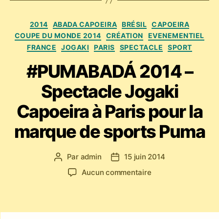
Catégories
2014
ABADA CAPOEIRA
BRÉSIL
CAPOEIRA
COUPE DU MONDE 2014
CRÉATION
EVENEMENTIEL
FRANCE
JOGAKI
PARIS
SPECTACLE
SPORT
#PUMABADÁ 2014 –
Spectacle Jogaki
Capoeira à Paris pour la
marque de sports Puma
Par
admin
15 juin 2014
Auteur
Date
de
de
sur
Aucun commentaire
l’article
l’article
#PUMABADÁ
2014
–
Spectacle