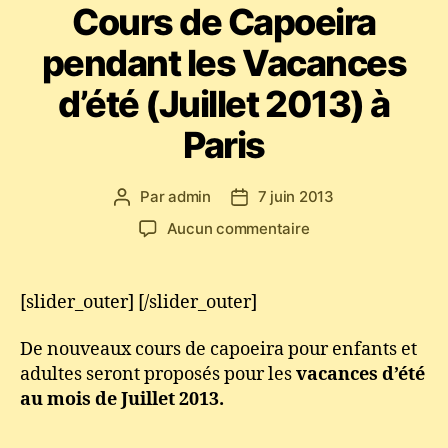
Cours de Capoeira
pendant les Vacances
d’été (Juillet 2013) à
Paris
Par
admin
7 juin 2013
Auteur
Date
de
de
sur
Aucun commentaire
l’article
l’article
Cours
de
Capoeira
[slider_outer] [/slider_outer]
pendant
les
De nouveaux cours de capoeira pour enfants et
Vacances
adultes seront proposés pour les
vacances d’été
d’été
au mois de Juillet 2013.
(Juillet
2013)
à