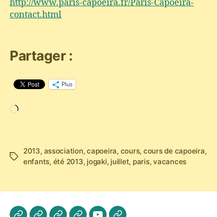
http://www.paris-capoeira.fr/Paris-Capoeira-
contact.html
Partager :
Plus
Chargement…
2013
,
association
,
capoeira
,
cours
,
cours de capoeira
,
Étiquettes
enfants
,
été 2013
,
jogaki
,
juillet
,
paris
,
vacances