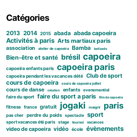
Catégories
2013
2014
abada capoeira
abada
2015
Activités à paris
Arts martiaux paris
Bamba
association
atelier de capoeira
batizado
capoeira
brésil
Bien-être et santé
capoeira paris
capoeira enfants paris
Club de sport
capoeira pendant les vacances dété
cours de capoeira
cours de capoeira juillet
cours de danse
enfants
evenementiel
création
faire du sport a paris
faire du sport
film de capoeira
jogaki
paris
gratuit
fitness
france
maigrir
sport
perdre du poids
pas cher
spectacle
sport vacances été paris
stage
vacances
tournoi
évènements
vidéo
video de capoeira
école