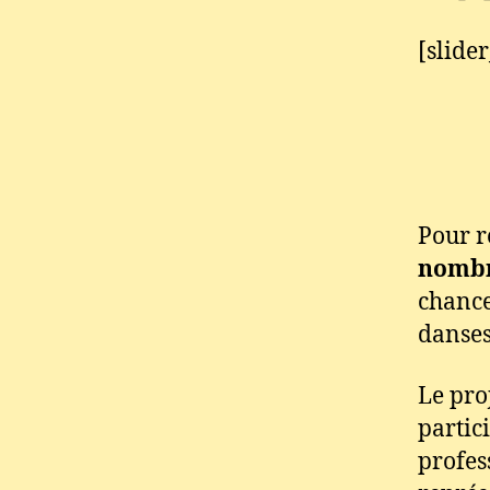
[slide
Pour r
nombr
chance
danses
Le pro
partic
profes