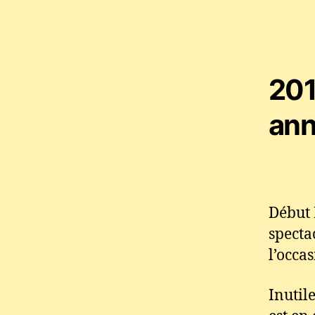
201
ann
Début
specta
l’occa
Inutil