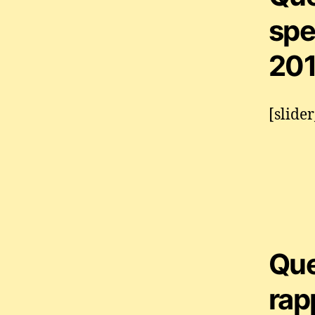
spe
201
[slide
Que
rap