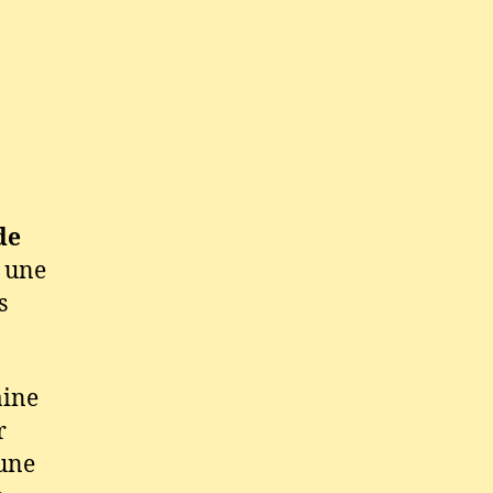
de
, une
s
aine
r
’une