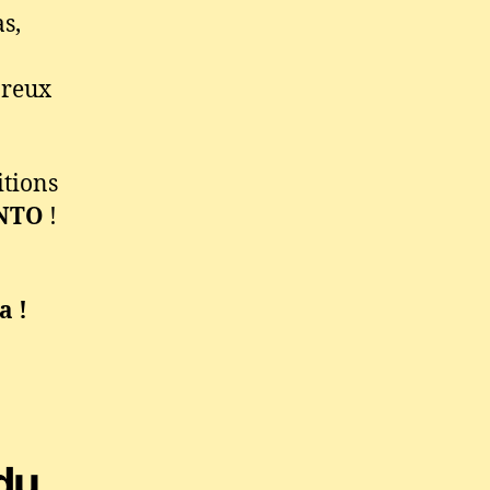
s,
breux
itions
NTO
!
a !
du