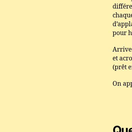
différ
chaque
d’appl
pour h
Arrive
et acr
(prêt e
On app
Que