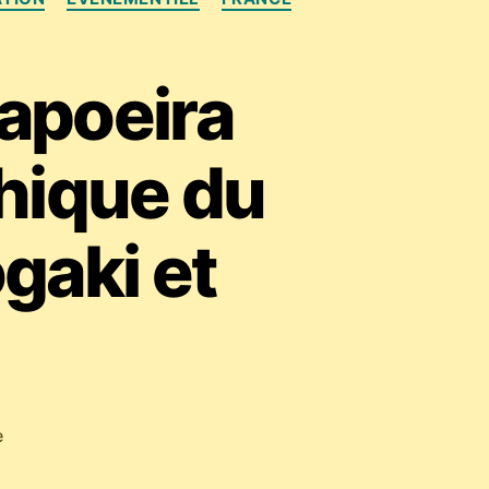
apoeira
thique du
gaki et
sur
e
Spectacle
JogaRoda