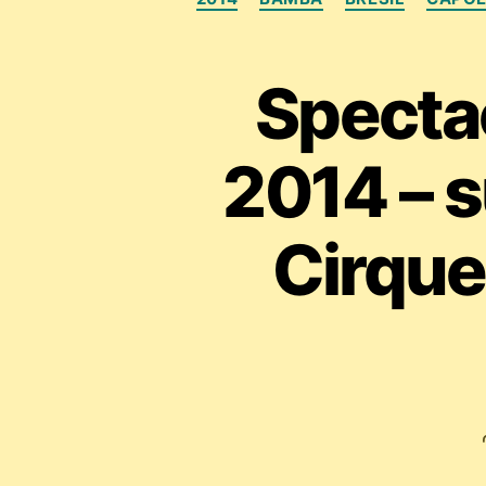
Specta
2014 – s
Cirque