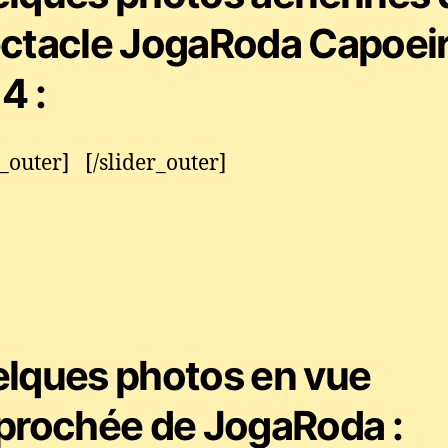
ctacle JogaRoda Capoei
4 :
r_outer] [/slider_outer]
lques photos en vue
prochée de JogaRoda :