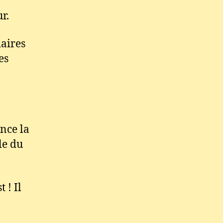
r.
aires
es
nce la
le du
t ! Il