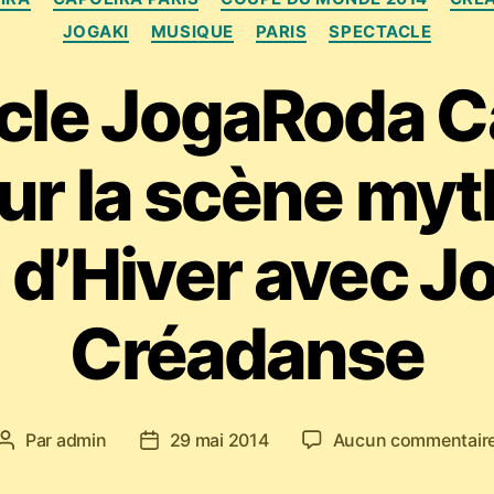
JOGAKI
MUSIQUE
PARIS
SPECTACLE
cle JogaRoda C
ur la scène my
 d’Hiver avec Jo
Créadanse
Par
admin
29 mai 2014
Aucun commentair
Auteur
Date
de
de