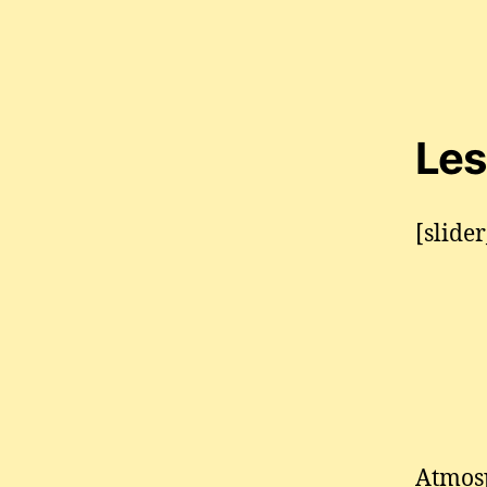
Les
[slide
Atmosp