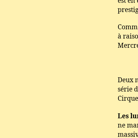
est en 
prestig
Commen
à rais
Mercre
Deux m
série 
Cirque
Les lu
ne man
massiv