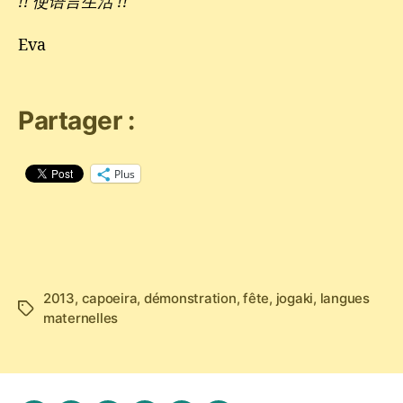
!! 使语言生活 !!
Eva
Partager :
Plus
2013
,
capoeira
,
démonstration
,
fête
,
jogaki
,
langues
Étiquettes
maternelles