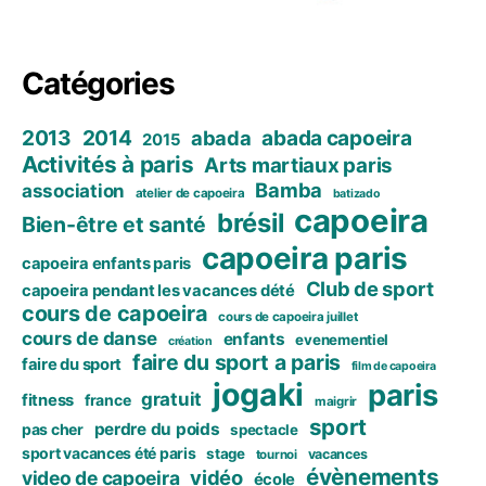
Catégories
2013
2014
abada capoeira
abada
2015
Activités à paris
Arts martiaux paris
Bamba
association
atelier de capoeira
batizado
capoeira
brésil
Bien-être et santé
capoeira paris
capoeira enfants paris
Club de sport
capoeira pendant les vacances dété
cours de capoeira
cours de capoeira juillet
cours de danse
enfants
evenementiel
création
faire du sport a paris
faire du sport
film de capoeira
jogaki
paris
gratuit
fitness
france
maigrir
sport
perdre du poids
pas cher
spectacle
sport vacances été paris
stage
vacances
tournoi
évènements
vidéo
video de capoeira
école