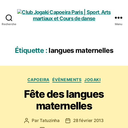
Recherche
Menu
Club
Jogaki
Capoeira
Paris
Étiquette :
langues maternelles
|
Sport,
Arts
martiaux
Catégories
et
CAPOEIRA
ÉVÈNEMENTS
JOGAKI
Cours
Fête des langues
de
danse
maternelles
Par
Tatuzinha
28 février 2013
Auteur
Date
de
de