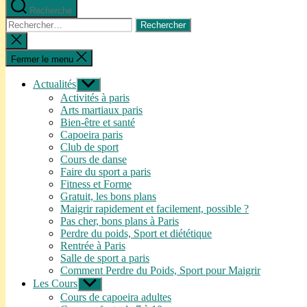
Recherche
Rechercher :
Fermer
la
recherche
Fermer le menu
Actualités
Afficher
le
Activités à paris
sous-
Arts martiaux paris
menu
Bien-être et santé
Capoeira paris
Club de sport
Cours de danse
Faire du sport a paris
Fitness et Forme
Gratuit, les bons plans
Maigrir rapidement et facilement, possible ?
Pas cher, bons plans à Paris
Perdre du poids, Sport et diététique
Rentrée à Paris
Salle de sport a paris
Comment Perdre du Poids, Sport pour Maigrir
Les Cours
Afficher
le
Cours de capoeira adultes
sous-