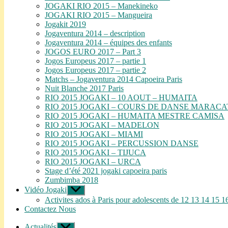
JOGAKI RIO 2015 – Manekineko
JOGAKI RIO 2015 – Mangueira
Jogakit 2019
Jogaventura 2014 – description
Jogaventura 2014 – équipes des enfants
JOGOS EURO 2017 – Part 3
Jogos Europeus 2017 – partie 1
Jogos Europeus 2017 – partie 2
Matchs – Jogaventura 2014 Capoeira Paris
Nuit Blanche 2017 Paris
RIO 2015 JOGAKI – 10 AOUT – HUMAITA
RIO 2015 JOGAKI – COURS DE DANSE MARAC
RIO 2015 JOGAKI – HUMAITA MESTRE CAMISA
RIO 2015 JOGAKI – MADELON
RIO 2015 JOGAKI – MIAMI
RIO 2015 JOGAKI – PERCUSSION DANSE
RIO 2015 JOGAKI – TIJUCA
RIO 2015 JOGAKI – URCA
Stage d’été 2021 jogaki capoeira paris
Zumbimba 2018
Vidéo Jogaki
Afficher
le
Activites ados à Paris pour adolescents de 12 13 14 15 1
sous-
Contactez Nous
menu
Actualités
Afficher