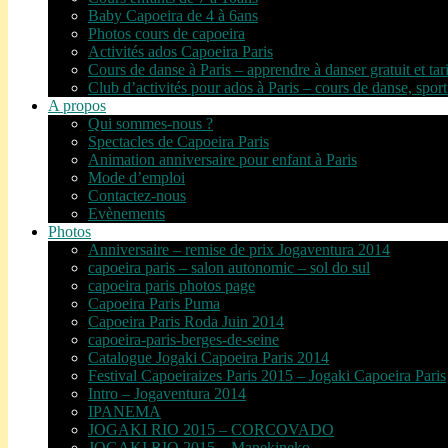
Baby Capoeira de 4 à 6ans
Photos cours de capoeira
Activités ados Capoeira Paris
Cours de danse à Paris – apprendre à danser gratuit et tar
Club d’activités pour ados à Paris – cours de danse, sport
A propos
Qui sommes-nous ?
Spectacles de Capoeira Paris
Animation anniversaire pour enfant à Paris
Mode d’emploi
Contactez-nous
Evènements
Photos
Anniversaire – remise de prix Jogaventura 2014
capoeira paris – salon autonomic – sol do sul
capoeira paris photos page
Capoeira Paris Puma
Capoeira Paris Roda Juin 2014
capoeira-paris-berges-de-seine
Catalogue Jogaki Capoeira Paris 2014
Festival Capoeiraizes Paris 2015 – Jogaki Capoeira Paris
Intro – Jogaventura 2014
IPANEMA
JOGAKI RIO 2015 – CORCOVADO
JOGAKI RIO 2015 – Manekineko