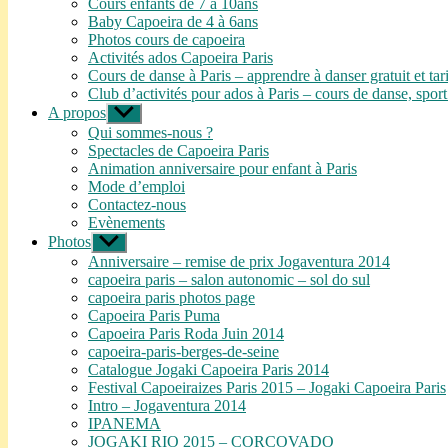
Cours enfants de 7 à 10ans
menu
Baby Capoeira de 4 à 6ans
Photos cours de capoeira
Activités ados Capoeira Paris
Cours de danse à Paris – apprendre à danser gratuit et tar
Club d’activités pour ados à Paris – cours de danse, sport
A propos
Afficher
le
Qui sommes-nous ?
sous-
Spectacles de Capoeira Paris
menu
Animation anniversaire pour enfant à Paris
Mode d’emploi
Contactez-nous
Evènements
Photos
Afficher
le
Anniversaire – remise de prix Jogaventura 2014
sous-
capoeira paris – salon autonomic – sol do sul
menu
capoeira paris photos page
Capoeira Paris Puma
Capoeira Paris Roda Juin 2014
capoeira-paris-berges-de-seine
Catalogue Jogaki Capoeira Paris 2014
Festival Capoeiraizes Paris 2015 – Jogaki Capoeira Paris
Intro – Jogaventura 2014
IPANEMA
JOGAKI RIO 2015 – CORCOVADO