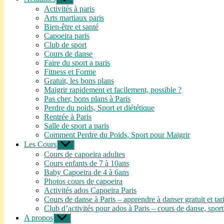
le
Activités à paris
sous-
Arts martiaux paris
menu
Bien-être et santé
Capoeira paris
Club de sport
Cours de danse
Faire du sport a paris
Fitness et Forme
Gratuit, les bons plans
Maigrir rapidement et facilement, possible ?
Pas cher, bons plans à Paris
Perdre du poids, Sport et diététique
Rentrée à Paris
Salle de sport a paris
Comment Perdre du Poids, Sport pour Maigrir
Les Cours
Afficher
le
Cours de capoeira adultes
sous-
Cours enfants de 7 à 10ans
menu
Baby Capoeira de 4 à 6ans
Photos cours de capoeira
Activités ados Capoeira Paris
Cours de danse à Paris – apprendre à danser gratuit et tar
Club d’activités pour ados à Paris – cours de danse, sport
A propos
Afficher