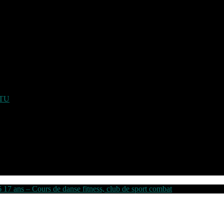
ATU
6 17 ans – Cours de danse fitness, club de sport combat