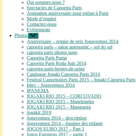
le
Qui sommes-nous ?
sous-
Spectacles de Capoeira Paris
menu
Animation anniversaire pour enfant à Paris
Mode d’emploi
Contactez-nous
Evènements
Photos
Afficher
le
Anniversaire – remise de prix Jogaventura 2014
sous-
capoeira paris – salon autonomic – sol do sul
menu
capoeira paris photos page
Capoeira Paris Puma
Capoeira Paris Roda Juin 2014
capoeira-paris-berges-de-seine
Catalogue Jogaki Capoeira Paris 2014
Festival Capoeiraizes Paris 2015 – Jogaki Capoeira Paris
Intro – Jogaventura 2014
IPANEMA
JOGAKI RIO 2015 – CORCOVADO
JOGAKI RIO 2015 – Manekineko
JOGAKI RIO 2015 – Mangueira
Jogakit 2019
Jogaventura 2014 – description
Jogaventura 2014 – équipes des enfants
JOGOS EURO 2017 – Part 3
Jogos Europeus 2017 – partie 1