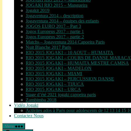
JOGAKI RIO 2015 – Mangueira
Jogakit 2019
Jogaventura 2014 – description
Jogaventura 2014 – équipes des enfants
JOGOS EURO 2017 – Part 3
Jogos Europeus 2017 – partie 1
Jogos Europeus 2017 – partie 2
Matchs – Jogaventura 2014 Capoeira Paris
Nuit Blanche 2017 Paris
RIO 2015 JOGAKI – 10 AOUT – HUMAITA
RIO 2015 JOGAKI – COURS DE DANSE MARAC
RIO 2015 JOGAKI – HUMAITA MESTRE CAMISA
RIO 2015 JOGAKI – MADELON
RIO 2015 JOGAKI – MIAMI
RIO 2015 JOGAKI – PERCUSSION DANSE
RIO 2015 JOGAKI – TIJUCA
RIO 2015 JOGAKI – URCA
Stage d’été 2021 jogaki capoeira paris
Zumbimba 2018
Vidéo Jogaki
Activites ados à Paris pour adolescents de 12 13 14 15 1
Contactez Nous
Menu