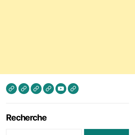
Actualités
Les
A
Photos
Vidéo
Contactez
Cours
propos
Jogaki
Nous
Recherche
Rechercher :