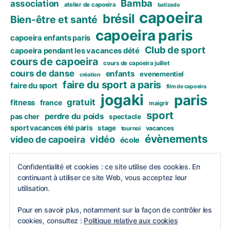
Bamba
association
atelier de capoeira
batizado
capoeira
brésil
Bien-être et santé
capoeira paris
capoeira enfants paris
Club de sport
capoeira pendant les vacances dété
cours de capoeira
cours de capoeira juillet
cours de danse
enfants
evenementiel
création
faire du sport a paris
faire du sport
film de capoeira
jogaki
paris
gratuit
fitness
france
maigrir
sport
perdre du poids
pas cher
spectacle
sport vacances été paris
stage
vacances
tournoi
évènements
vidéo
video de capoeira
école
https://www.instagram.com/bamba_capoeira_p
Confidentialité et cookies : ce site utilise des cookies. En
continuant à utiliser ce site Web, vous acceptez leur
aris
utilisation.
Pour en savoir plus, notamment sur la façon de contrôler les
cookies, consultez :
Politique relative aux cookies