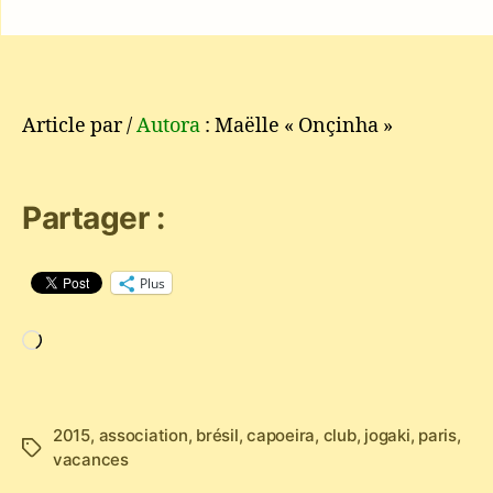
Article par /
Autora
: Maëlle « Onçinha »
Partager :
Plus
Chargement…
2015
,
association
,
brésil
,
capoeira
,
club
,
jogaki
,
paris
,
Étiquettes
vacances