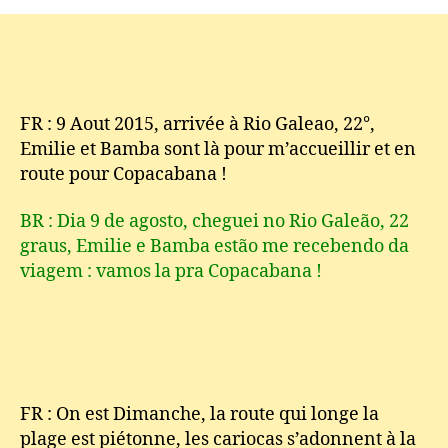
BALANCO
DO
MAR
–
9
et
FR : 9 Aout 2015, arrivée à Rio Galeao, 22°,
10
Emilie et Bamba sont là pour m’accueillir et en
AOUT
route pour Copacabana !
2015
by
BR : Dia 9 de agosto, cheguei no Rio Galeão, 22
Onçinha
graus, Emilie e Bamba estão me recebendo da
viagem : vamos la pra Copacabana !
FR : On est Dimanche, la route qui longe la
plage est piétonne, les cariocas s’adonnent à la