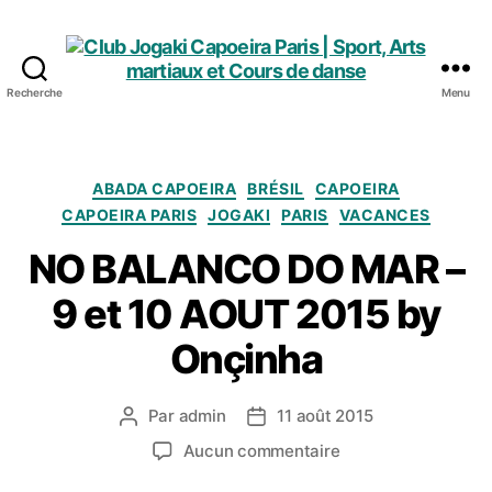
Recherche
Menu
Club
Jogaki
Capoeira
Paris
Catégories
ABADA CAPOEIRA
BRÉSIL
CAPOEIRA
|
CAPOEIRA PARIS
JOGAKI
PARIS
VACANCES
Sport,
Arts
NO BALANCO DO MAR –
martiaux
9 et 10 AOUT 2015 by
et
Cours
Onçinha
de
danse
Par
admin
11 août 2015
Auteur
Date
de
de
sur
Aucun commentaire
l’article
l’article
NO