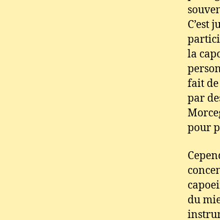
souven
C’est 
partic
la cap
person
fait d
par de
Morceg
pour p
Cepend
concen
capoei
du mie
instru