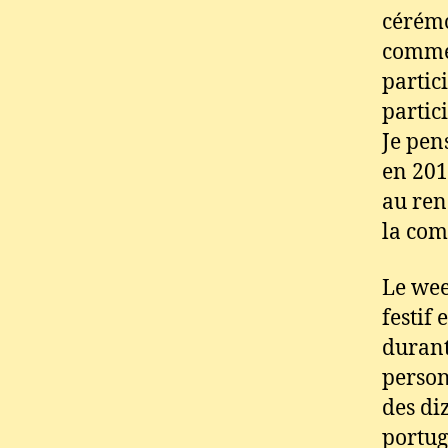
cérémo
commen
partic
partic
Je pen
en 201
au ren
la com
Le wee
festif
durant
person
des di
portug