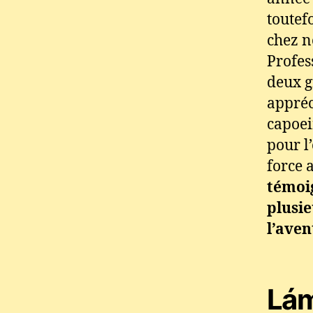
toutef
chez n
Profes
deux g
appré
capoei
pour l
force 
témoig
plusie
l’aven
Lám