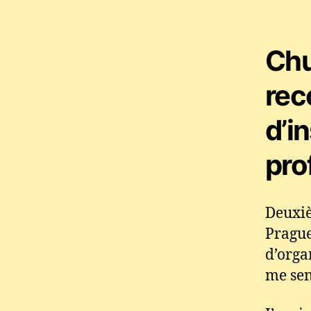
Chu
rec
d’i
pro
Deuxiè
Prague
d’orga
me sen