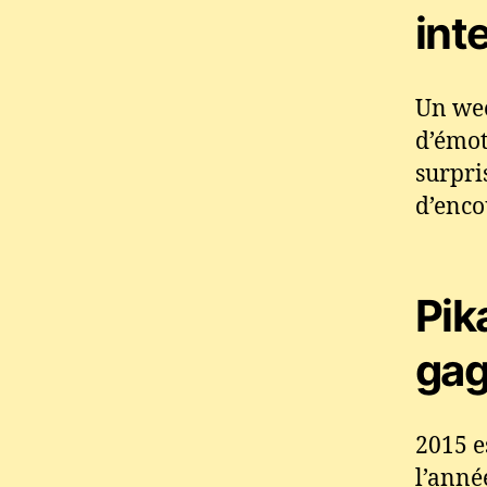
int
Un wee
d’émot
surpri
d’enco
Pika
gag
2015 es
l’année