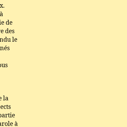
x.
 à
ie de
e des
endu le
nnés
ous
e la
ects
partie
arole à