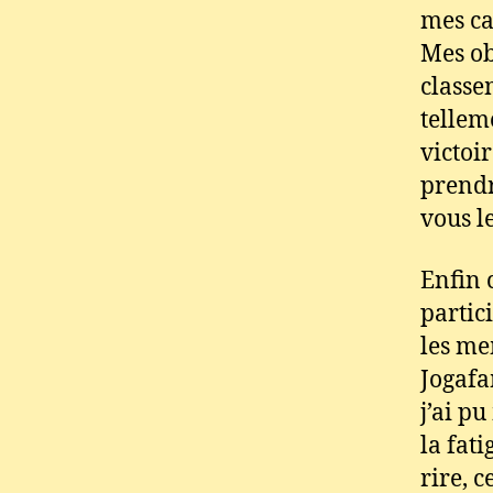
mes ca
Mes ob
classem
tellem
victoi
prendr
vous l
Enfin 
partic
les me
Jogafa
j’ai p
la fati
rire, 