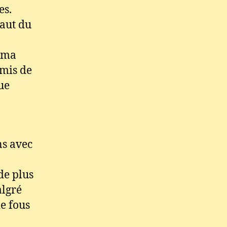
es.
haut du
, ma
rmis de
ue
ns avec
de plus
algré
de fous