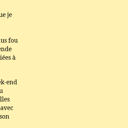
ue je
lus fou
ênde
iées à
ek-end
nu
lles
 avec
 son