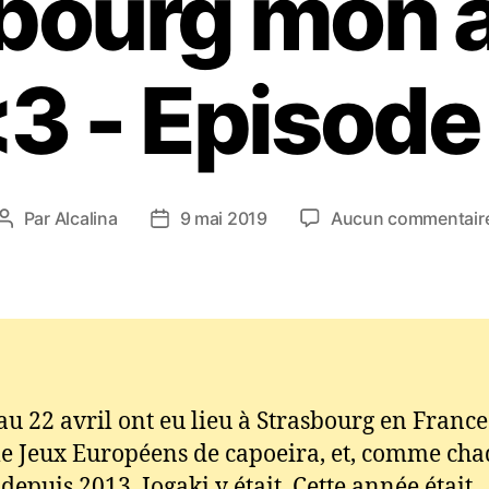
sbourg mon 
3 - Episode
Par
Alcalina
9 mai 2019
Aucun commentair
Auteur
Date
de
de
l’article
l’article
au 22 avril ont eu lieu à Strasbourg en France
 Jeux Européens de capoeira, et, comme ch
depuis 2013, Jogaki y était. Cette année était