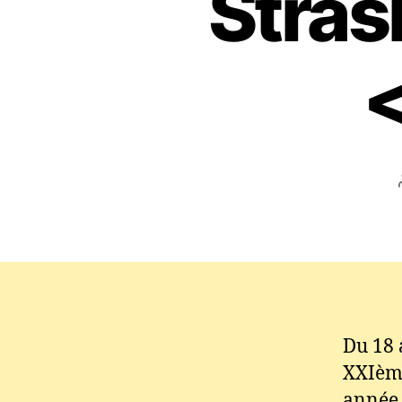
Stra
<
Du 18 
XXIème
année 