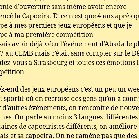
nie d’ouverture sans même avoir encore
cé la Capoeira. Et ce n’est que 4 ans après q
ipe à mes premiers jeux européens et que je
ipe à ma première compétition !
sais avoir déjà vécu l’événement d’Abada le p
7 au CEMB mais c’était sans compter sur le D
dez-vous à Strasbourg et toutes ces émotions l
pétition.
k-end des jeux européens c’est un peu un we
 et sportif où on recroise des gens qu’on a con
 d’autres événements, on rencontre de nouve
nes. On parle au moins 3 langues différentes
zaines de capoeiristes différents, on améliore
ais et sa capoeira. On ne ramène pas que des