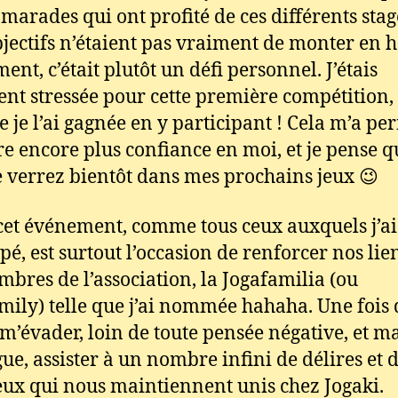
marades qui ont profité de ces différents stag
jectifs n’étaient pas vraiment de monter en 
ent, c’était plutôt un défi personnel. J’étais
ent stressée pour cette première compétition
re je l’ai gagnée en y participant ! Cela m’a pe
e encore plus confiance en moi, et je pense q
e verrez bientôt dans mes prochains jeux 😉
cet événement, comme tous ceux auxquels j’ai
ipé, est surtout l’occasion de renforcer nos lie
mbres de l’association, la Jogafamilia (ou
mily) telle que j’ai nommée hahaha. Une fois 
u m’évader, loin de toute pensée négative, et m
gue, assister à un nombre infini de délires et 
ceux qui nous maintiennent unis chez Jogaki.