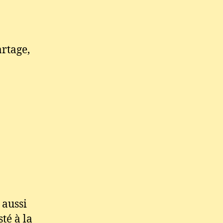
rtage,
 aussi
té à la