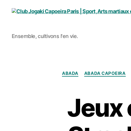
Club
Ensemble, cultivons l'en vie.
Jogaki
Capoeira
Paris
|
Sport,
Arts
ABADA
ABADA CAPOEIRA
martiaux
et
Cours
Jeux 
de
danse