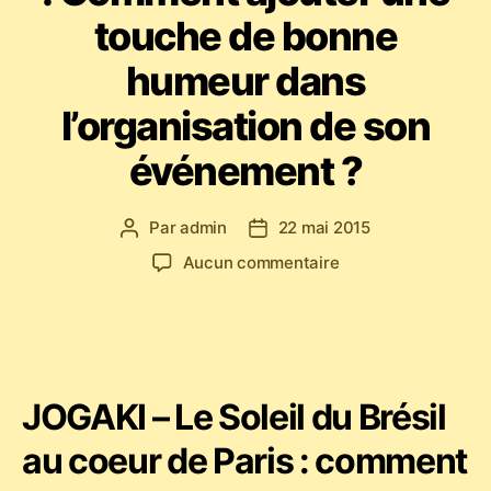
touche de bonne
humeur dans
l’organisation de son
événement ?
Par
admin
22 mai 2015
Auteur
Date
de
de
sur
Aucun commentaire
l’article
l’article
JOGAKI
Capoeira
à
Paris
:
JOGAKI – Le Soleil du Brésil
Comment
ajouter
au coeur de Paris : comment
une
touche