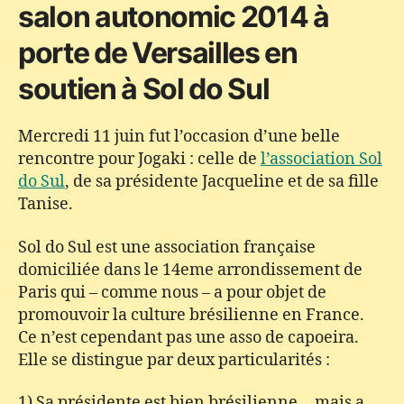
:
salon autonomic 2014 à
une
porte de Versailles en
belle
rencontre
soutien à Sol do Sul
Mercredi 11 juin fut l’occasion d’une belle
rencontre pour Jogaki : celle de
l’association Sol
do Sul
, de sa présidente Jacqueline et de sa fille
Tanise.
Sol do Sul est une association française
domiciliée dans le 14eme arrondissement de
Paris qui – comme nous – a pour objet de
promouvoir la culture brésilienne en France.
Ce n’est cependant pas une asso de capoeira.
Elle se distingue par deux particularités :
1) Sa présidente est bien brésilienne… mais a