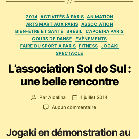
Catégories
2014
ACTIVITÉS À PARIS
ANIMATION
ARTS MARTIAUX PARIS
ASSOCIATION
BIEN-ÊTRE ET SANTÉ
BRÉSIL
CAPOEIRA PARIS
COURS DE DANSE
ÉVÈNEMENTS
FAIRE DU SPORT A PARIS
FITNESS
JOGAKI
SPECTACLE
L’association Sol do Sul :
une belle rencontre
Par
Alcalina
1 juillet 2014
Auteur
Date
de
de
sur
Aucun commentaire
l’article
l’article
L’association
Sol
do
Jogaki en démonstration au
Sul