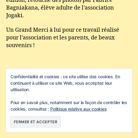
édition, retouche des photos) par Fabrice
Bagniakana, élève adulte de l’association
Jogaki.
Un Grand Merci à lui pour ce travail réalisé
pour l’association et les parents, de beaux
souvenirs !
Menant plusieurs projets artistiques, découvrez
Confidentialité et cookies : ce site utilise des cookies. En
l’Univers de Spawn à travers les liens suivants :
continuant à utiliser ce site Web, vous acceptez leur
utilisation.
– Page photo Hossa photography :
Pour en savoir plus, notamment sur la façon de contrôler les
https://www.facebook.com/hossaphotography
cookies, consultez :
Politique relative aux cookies
– Projet de vision du Monde dans 100 ans :
http://www.welcometothefuture.fr/