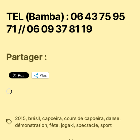
TEL (Bamba) : 06 43 75 95
71 // 06 09 37 81 19
Partager :
Plus
Chargement…
2015
,
brésil
,
capoeira
,
cours de capoeira
,
danse
,
Étiquettes
démonstration
,
fête
,
jogaki
,
spectacle
,
sport