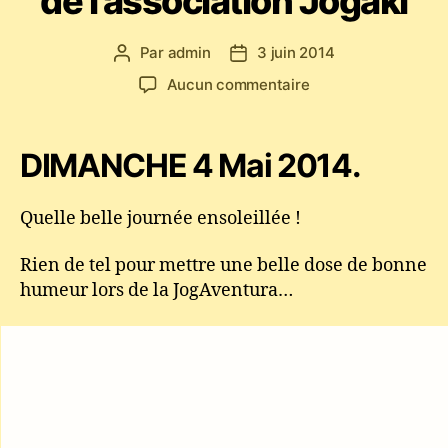
de l’association Jogaki
Par
admin
3 juin 2014
Auteur
Date
de
de
sur
Aucun commentaire
l’article
l’article
JogAventura
2014
–
DIMANCHE 4 Mai 2014.
Capoeira
Paris
–
Quelle belle journée ensoleillée !
Stages
et
Rien de tel pour mettre une belle dose de bonne
Jeux
humeur lors de la JogAventura…
pour
les
enfants
de
l’association
Jogaki