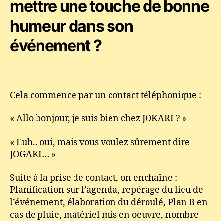
mettre une touche de bonne
de
bonne
humeur dans son
humeur
dans
événement ?
l’organisation
de
son
événement
?
Cela commence par un contact téléphonique :
« Allo bonjour, je suis bien chez JOKARI ? »
« Euh.. oui, mais vous voulez sûrement dire
JOGAKI… »
Suite à la prise de contact, on enchaîne :
Planification sur l’agenda, repérage du lieu de
l’événement, élaboration du déroulé, Plan B en
cas de pluie, matériel mis en oeuvre, nombre