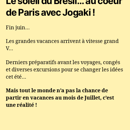
Le soleil du Brésil… au coeur
:
de Paris avec Jogaki !
Club
ouvert
pendant
Fin juin…
les
Vacances
Les grandes vacances arrivent à vitesse grand
de
V…
Juillet
2015
–
Derniers préparatifs avant les voyages, congés
danse,
et diverses excursions pour se changer les idées
arts
cet été…
martiaux
Mais tout le monde n’a pas la chance de
partir en vacances au mois de Juillet, c’est
une réalité !