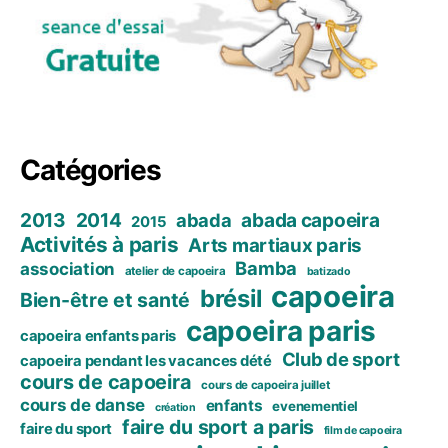
Catégories
2013
2014
abada capoeira
abada
2015
Activités à paris
Arts martiaux paris
Bamba
association
atelier de capoeira
batizado
capoeira
brésil
Bien-être et santé
capoeira paris
capoeira enfants paris
Club de sport
capoeira pendant les vacances dété
cours de capoeira
cours de capoeira juillet
cours de danse
enfants
evenementiel
création
faire du sport a paris
faire du sport
film de capoeira