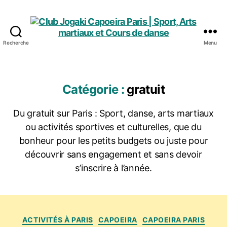
Recherche
Menu
Club
Jogaki
Capoeira
Paris
Catégorie :
gratuit
|
Sport,
Du gratuit sur Paris : Sport, danse, arts martiaux
Arts
ou activités sportives et culturelles, que du
martiaux
et
bonheur pour les petits budgets ou juste pour
Cours
découvrir sans engagement et sans devoir
de
s’inscrire à l’année.
danse
Catégories
ACTIVITÉS À PARIS
CAPOEIRA
CAPOEIRA PARIS