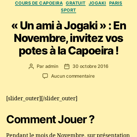
COURS DE CAPOEIRA
GRATUIT
JOGAKI
PARIS
SPORT
« Un ami à Jogaki » : En
Novembre, invitez vos
potes à la Capoeira !
Par
admin
30 octobre 2016
Auteur
Date
de
de
sur
Aucun commentaire
l’article
l’article
« Un
ami
à
[slider_outer][/slider_outer]
Jogaki »
:
Comment Jouer ?
En
Novembre,
invitez
Pendant le mois de Novembre, sur présentation
vos