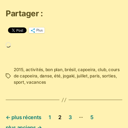
Partager :
Plus
Chargement…
2015
,
activités
,
bon plan
,
brésil
,
capoeira
,
club
,
cours
de capoeira
,
danse
,
été
,
jogaki
,
juillet
,
paris
,
sorties
,
Étiquettes
sport
,
vacances
Pagination
…
←
plus récents
1
2
3
5
des
plus anciens
→