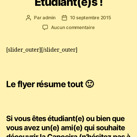
Etudiant(e)s !
Par
admin
10 septembre 2015
Auteur
Date
de
de
sur
Aucun commentaire
l’article
l’article
Rentrée
étudiante
:
[slider_outer][/slider_outer]
–
50€
de
Réduction
pour
Le flyer résume tout 🙂
les
Ados
(11
–
15ans)
Si vous êtes étudiant(e) ou bien que
et
vous avez un(e) ami(e) qui souhaite
Etudiant(e)s
!
découvrir la Capoeira (n’hésitez pas à