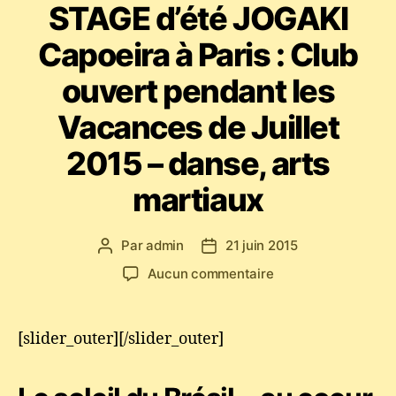
STAGE d’été JOGAKI
Capoeira à Paris : Club
ouvert pendant les
Vacances de Juillet
2015 – danse, arts
martiaux
Par
admin
21 juin 2015
Auteur
Date
de
de
sur
Aucun commentaire
l’article
l’article
STAGE
d’été
JOGAKI
[slider_outer][/slider_outer]
Capoeira
à
Paris