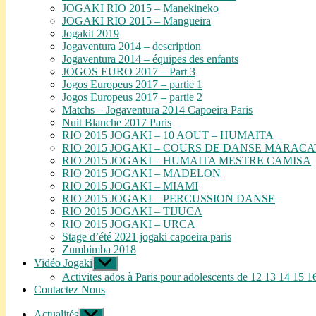
JOGAKI RIO 2015 – Manekineko
JOGAKI RIO 2015 – Mangueira
Jogakit 2019
Jogaventura 2014 – description
Jogaventura 2014 – équipes des enfants
JOGOS EURO 2017 – Part 3
Jogos Europeus 2017 – partie 1
Jogos Europeus 2017 – partie 2
Matchs – Jogaventura 2014 Capoeira Paris
Nuit Blanche 2017 Paris
RIO 2015 JOGAKI – 10 AOUT – HUMAITA
RIO 2015 JOGAKI – COURS DE DANSE MARAC
RIO 2015 JOGAKI – HUMAITA MESTRE CAMISA
RIO 2015 JOGAKI – MADELON
RIO 2015 JOGAKI – MIAMI
RIO 2015 JOGAKI – PERCUSSION DANSE
RIO 2015 JOGAKI – TIJUCA
RIO 2015 JOGAKI – URCA
Stage d’été 2021 jogaki capoeira paris
Zumbimba 2018
Vidéo Jogaki
Afficher
le
Activites ados à Paris pour adolescents de 12 13 14 15 1
sous-
Contactez Nous
menu
Actualités
Afficher