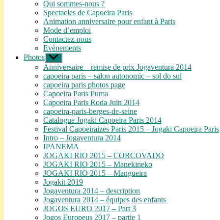
le
Qui sommes-nous ?
sous-
Spectacles de Capoeira Paris
menu
Animation anniversaire pour enfant à Paris
Mode d’emploi
Contactez-nous
Evènements
Photos
Afficher
le
Anniversaire – remise de prix Jogaventura 2014
sous-
capoeira paris – salon autonomic – sol do sul
menu
capoeira paris photos page
Capoeira Paris Puma
Capoeira Paris Roda Juin 2014
capoeira-paris-berges-de-seine
Catalogue Jogaki Capoeira Paris 2014
Festival Capoeiraizes Paris 2015 – Jogaki Capoeira Paris
Intro – Jogaventura 2014
IPANEMA
JOGAKI RIO 2015 – CORCOVADO
JOGAKI RIO 2015 – Manekineko
JOGAKI RIO 2015 – Mangueira
Jogakit 2019
Jogaventura 2014 – description
Jogaventura 2014 – équipes des enfants
JOGOS EURO 2017 – Part 3
Jogos Europeus 2017 – partie 1