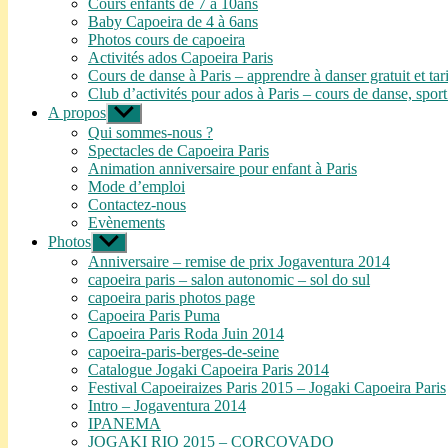
Cours enfants de 7 à 10ans
menu
Baby Capoeira de 4 à 6ans
Photos cours de capoeira
Activités ados Capoeira Paris
Cours de danse à Paris – apprendre à danser gratuit et tar
Club d’activités pour ados à Paris – cours de danse, sport
A propos
Afficher
le
Qui sommes-nous ?
sous-
Spectacles de Capoeira Paris
menu
Animation anniversaire pour enfant à Paris
Mode d’emploi
Contactez-nous
Evènements
Photos
Afficher
le
Anniversaire – remise de prix Jogaventura 2014
sous-
capoeira paris – salon autonomic – sol do sul
menu
capoeira paris photos page
Capoeira Paris Puma
Capoeira Paris Roda Juin 2014
capoeira-paris-berges-de-seine
Catalogue Jogaki Capoeira Paris 2014
Festival Capoeiraizes Paris 2015 – Jogaki Capoeira Paris
Intro – Jogaventura 2014
IPANEMA
JOGAKI RIO 2015 – CORCOVADO