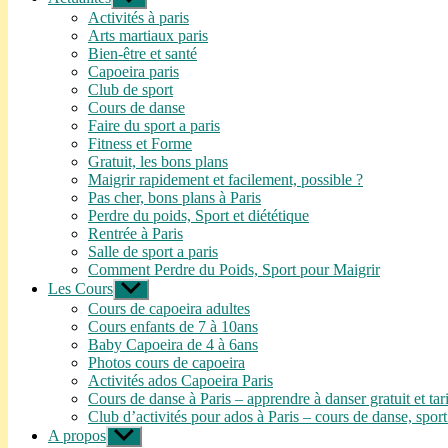
le
Activités à paris
sous-
Arts martiaux paris
menu
Bien-être et santé
Capoeira paris
Club de sport
Cours de danse
Faire du sport a paris
Fitness et Forme
Gratuit, les bons plans
Maigrir rapidement et facilement, possible ?
Pas cher, bons plans à Paris
Perdre du poids, Sport et diététique
Rentrée à Paris
Salle de sport a paris
Comment Perdre du Poids, Sport pour Maigrir
Les Cours
Afficher
le
Cours de capoeira adultes
sous-
Cours enfants de 7 à 10ans
menu
Baby Capoeira de 4 à 6ans
Photos cours de capoeira
Activités ados Capoeira Paris
Cours de danse à Paris – apprendre à danser gratuit et tar
Club d’activités pour ados à Paris – cours de danse, sport
A propos
Afficher