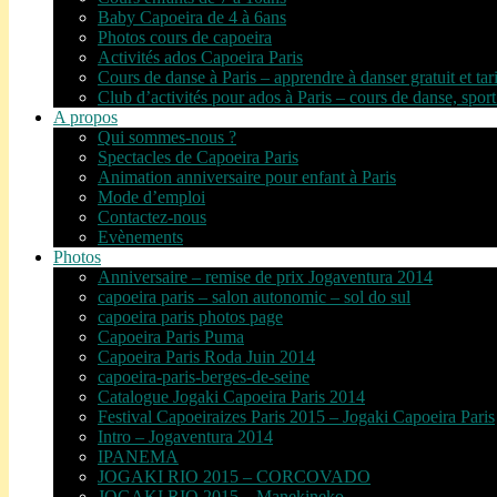
Baby Capoeira de 4 à 6ans
Photos cours de capoeira
Activités ados Capoeira Paris
Cours de danse à Paris – apprendre à danser gratuit et tar
Club d’activités pour ados à Paris – cours de danse, sport
A propos
Qui sommes-nous ?
Spectacles de Capoeira Paris
Animation anniversaire pour enfant à Paris
Mode d’emploi
Contactez-nous
Evènements
Photos
Anniversaire – remise de prix Jogaventura 2014
capoeira paris – salon autonomic – sol do sul
capoeira paris photos page
Capoeira Paris Puma
Capoeira Paris Roda Juin 2014
capoeira-paris-berges-de-seine
Catalogue Jogaki Capoeira Paris 2014
Festival Capoeiraizes Paris 2015 – Jogaki Capoeira Paris
Intro – Jogaventura 2014
IPANEMA
JOGAKI RIO 2015 – CORCOVADO
JOGAKI RIO 2015 – Manekineko