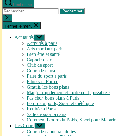
Recherche
Rechercher :
Fermer
la
recherche
Fermer le menu
Actualités
Afficher
le
Activités à paris
sous-
Arts martiaux paris
menu
Bien-être et santé
Capoeira paris
Club de sport
Cours de danse
Faire du sport a paris
Fitness et Forme
Gratuit, les bons plans
Maigrir rapidement et facilement, possible ?
Pas cher, bons plans à Paris
Perdre du poids, Sport et diététique
Rentrée à Paris
Salle de sport a paris
Comment Perdre du Poids, Sport pour Maigrir
Les Cours
Afficher
le
Cours de capoeira adultes
sous-