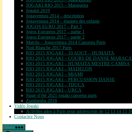
JOGAKI RIO 2015 – Mangueira
Jogakit 2019
Jogaventura 2014 – description
Jogaventura 2014 – équipes des enfants
JOGOS EURO 2017 – Part 3
Jogos Europeus 2017 – partie 1
Jogos Europeus 2017 – partie 2
Matchs – Jogaventura 2014 Capoeira Paris
Nuit Blanche 2017 Paris
RIO 2015 JOGAKI – 10 AOUT – HUMAITA
RIO 2015 JOGAKI – COURS DE DANSE MARAC
RIO 2015 JOGAKI – HUMAITA MESTRE CAMISA
RIO 2015 JOGAKI – MADELON
RIO 2015 JOGAKI – MIAMI
RIO 2015 JOGAKI – PERCUSSION DANSE
RIO 2015 JOGAKI – TIJUCA
RIO 2015 JOGAKI – URCA
Stage d’été 2021 jogaki capoeira paris
Zumbimba 2018
Vidéo Jogaki
Activites ados à Paris pour adolescents de 12 13 14 15 1
Contactez Nous
Menu