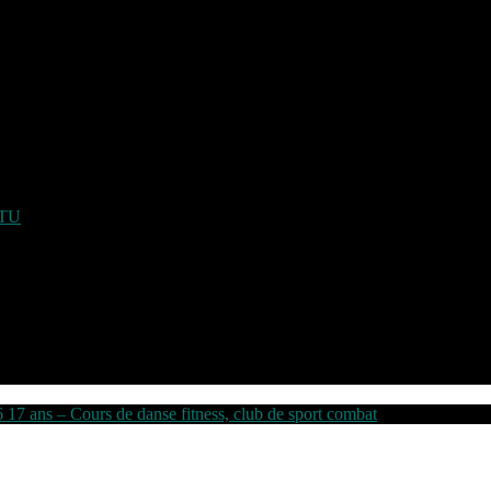
ATU
6 17 ans – Cours de danse fitness, club de sport combat