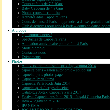
Cours enfants de 7 à 10ans
Baby Capoeira de 4 à 6ans
Photos cours de capoeira
Activités ados Capoeira Paris
Cours de danse à Paris – apprendre à danser gratuit et tar
Club d’activités pour ados à Paris – cours de danse, sport
A propos
Qui sommes-nous ?
Spectacles de Capoeira Paris
Animation anniversaire pour enfant à Paris
Mode d’emploi
Contactez-nous
Evènements
Photos
Anniversaire – remise de prix Jogaventura 2014
capoeira paris – salon autonomic – sol do sul
capoeira paris photos page
Capoeira Paris Puma
Capoeira Paris Roda Juin 2014
capoeira-paris-berges-de-seine
Catalogue Jogaki Capoeira Paris 2014
Festival Capoeiraizes Paris 2015 – Jogaki Capoeira Paris
Intro – Jogaventura 2014
IPANEMA
JOGAKI RIO 2015 – CORCOVADO