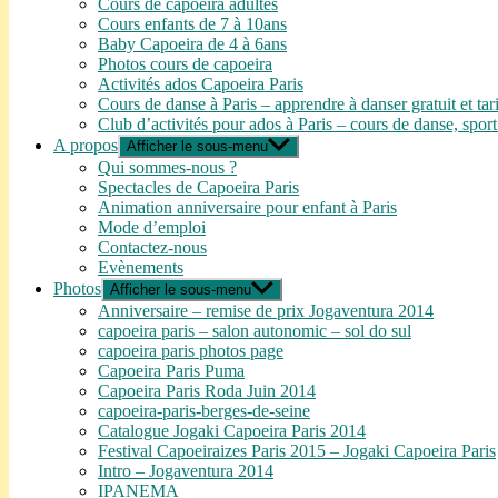
Cours de capoeira adultes
Cours enfants de 7 à 10ans
Baby Capoeira de 4 à 6ans
Photos cours de capoeira
Activités ados Capoeira Paris
Cours de danse à Paris – apprendre à danser gratuit et tar
Club d’activités pour ados à Paris – cours de danse, sport
A propos
Afficher le sous-menu
Qui sommes-nous ?
Spectacles de Capoeira Paris
Animation anniversaire pour enfant à Paris
Mode d’emploi
Contactez-nous
Evènements
Photos
Afficher le sous-menu
Anniversaire – remise de prix Jogaventura 2014
capoeira paris – salon autonomic – sol do sul
capoeira paris photos page
Capoeira Paris Puma
Capoeira Paris Roda Juin 2014
capoeira-paris-berges-de-seine
Catalogue Jogaki Capoeira Paris 2014
Festival Capoeiraizes Paris 2015 – Jogaki Capoeira Paris
Intro – Jogaventura 2014
IPANEMA