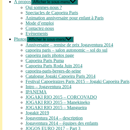
A propos
Afficher le sous-menu
Qui sommes-nous ?
Spectacles de Capoeira Paris
Animation anniversaire pour enfant à Paris
Mode d’emploi
Contactez-nous
Evènements
Photos
Afficher le sous-menu
Anniversaire – remise de prix Jogaventura 2014
capoeira paris – salon autonomic – sol do sul
capoeira paris photos page
Capoeira Paris Puma
Capoeira Paris Roda Juin 2014
capoeira-paris-berges-de-seine
Catalogue Jogaki Capoeira Paris 2014
Festival Capoeiraizes Paris 2015 – Jogaki Capoeira Paris
Intro – Jogaventura 2014
IPANEMA
JOGAKI RIO 2015 – CORCOVADO
JOGAKI RIO 2015 – Manekineko
JOGAKI RIO 2015 – Mangueira
Jogakit 2019
Jogaventura 2014 – description
Jogaventura 2014 – équipes des enfants
JOGOS EURO 2017 – Part 3