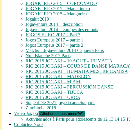
JOGAKI RIO 2015 – CORCOVADO
JOGAKI RIO 2015 – Manekineko
JOGAKI RIO 2015 – Mangueira
Jogakit 2019
Jogaventura 2014 – description
Jogaventura 2014 – équipes des enfants
JOGOS EURO 2017 – Part 3
Jogos Europeus 2017 – partie 1
Jogos Europeus 2017 – partie 2
Matchs – Jogaventura 2014 Capoeira Paris
Nuit Blanche 2017 Paris
RIO 2015 JOGAKI – 10 AOUT – HUMAITA
RIO 2015 JOGAKI – COURS DE DANSE MARAC
RIO 2015 JOGAKI – HUMAITA MESTRE CAMISA
RIO 2015 JOGAKI – MADELON
RIO 2015 JOGAKI – MIAMI
RIO 2015 JOGAKI – PERCUSSION DANSE
RIO 2015 JOGAKI – TIJUCA
RIO 2015 JOGAKI – URCA
Stage d’été 2021 jogaki capoeira paris
Zumbimba 2018
Vidéo Jogaki
Afficher le sous-menu
Activites ados à Paris pour adolescents de 12 13 14 15 1
Contactez Nous