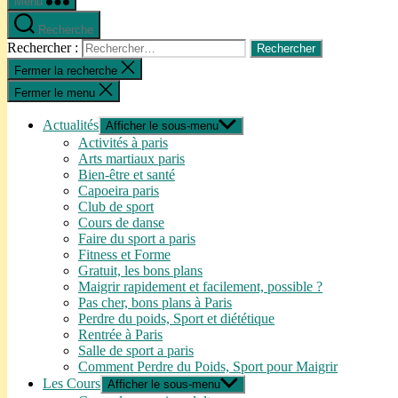
Menu
Recherche
Rechercher :
Fermer la recherche
Fermer le menu
Actualités
Afficher le sous-menu
Activités à paris
Arts martiaux paris
Bien-être et santé
Capoeira paris
Club de sport
Cours de danse
Faire du sport a paris
Fitness et Forme
Gratuit, les bons plans
Maigrir rapidement et facilement, possible ?
Pas cher, bons plans à Paris
Perdre du poids, Sport et diététique
Rentrée à Paris
Salle de sport a paris
Comment Perdre du Poids, Sport pour Maigrir
Les Cours
Afficher le sous-menu