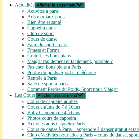
Actualités
Afficher le sous-menu
Activités à paris
Arts martiaux paris
Bien-être et santé
Capoeira paris
Club de sport
Cours de danse
Faire du sport a paris
Fitness et Forme
Gratuit, les bons plans
Maigrir rapidement et facilement, possible ?
Pas cher, bons plans à Paris
Perdre du poids, Sport et diététique
Rentrée à Paris
Salle de sport a paris
Comment Perdre du Poids, Sport pour Maigrir
Les Cours
Afficher le sous-menu
Cours de capoeira adultes
Cours enfants de 7 à 10ans
Baby Capoeira de 4 à 6ans
Photos cours de capoeira
Activités ados Capoeira Paris
Cours de danse à Paris – apprendre à danser gratuit et tar
Club d’activités pour ados à Paris – cours de danse, sport