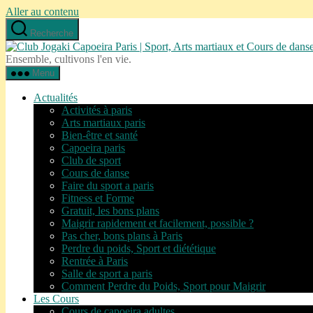
Aller au contenu
Recherche
Ensemble, cultivons l'en vie.
Menu
Actualités
Activités à paris
Arts martiaux paris
Bien-être et santé
Capoeira paris
Club de sport
Cours de danse
Faire du sport a paris
Fitness et Forme
Gratuit, les bons plans
Maigrir rapidement et facilement, possible ?
Pas cher, bons plans à Paris
Perdre du poids, Sport et diététique
Rentrée à Paris
Salle de sport a paris
Comment Perdre du Poids, Sport pour Maigrir
Les Cours
Cours de capoeira adultes