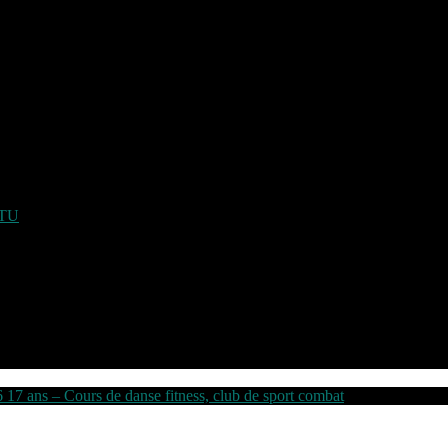
ATU
6 17 ans – Cours de danse fitness, club de sport combat