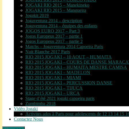
JOGAKI RIO 2015 – Manekineko
JOGAKI RIO 2015 – Mangueira
Jogakit 2019
Jogaventura 2014 – description
Jogaventura 2014 – équipes des enfants
JOGOS EURO 2017 – Part 3
Jogos Europeus 2017 – partie 1
Jogos Europeus 2017 – partie 2
Matchs – Jogaventura 2014 Capoeira Paris
Nuit Blanche 2017 Paris
RIO 2015 JOGAKI – 10 AOUT – HUMAITA
RIO 2015 JOGAKI – COURS DE DANSE MARAC
RIO 2015 JOGAKI – HUMAITA MESTRE CAMISA
RIO 2015 JOGAKI – MADELON
RIO 2015 JOGAKI – MIAMI
RIO 2015 JOGAKI – PERCUSSION DANSE
RIO 2015 JOGAKI – TIJUCA
RIO 2015 JOGAKI – URCA
Stage d’été 2021 jogaki capoeira paris
Zumbimba 2018
Vidéo Jogaki
Activites ados à Paris pour adolescents de 12 13 14 15 1
Contactez Nous