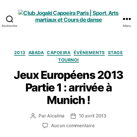
Recherche
Menu
Club
Jogaki
Capoeira
Paris
Catégories
2013
ABADA
CAPOEIRA
ÉVÈNEMENTS
STAGE
|
TOURNOI
Sport,
Arts
Jeux Européens 2013
martiaux
Partie 1 : arrivée à
et
Cours
Munich !
de
danse
Par
Alcalina
10 avril 2013
Auteur
Date
de
de
sur
Aucun commentaire
l’article
l’article
Jeux