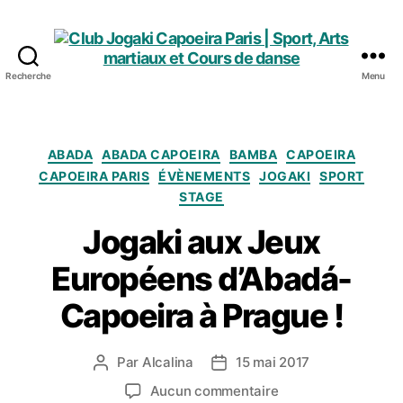
Recherche
Menu
Club
Jogaki
Capoeira
Paris
Catégories
ABADA
ABADA CAPOEIRA
BAMBA
CAPOEIRA
|
CAPOEIRA PARIS
ÉVÈNEMENTS
JOGAKI
SPORT
Sport,
STAGE
Arts
martiaux
Jogaki aux Jeux
et
Européens d’Abadá-
Cours
de
Capoeira à Prague !
danse
Par
Alcalina
15 mai 2017
Auteur
Date
de
de
sur
Aucun commentaire
l’article
l’article