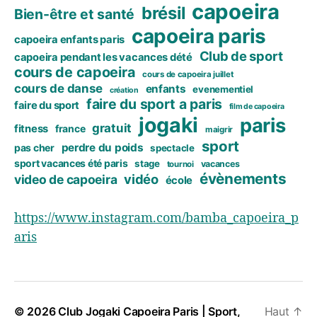
capoeira
brésil
Bien-être et santé
capoeira paris
capoeira enfants paris
Club de sport
capoeira pendant les vacances dété
cours de capoeira
cours de capoeira juillet
cours de danse
enfants
evenementiel
création
faire du sport a paris
faire du sport
film de capoeira
jogaki
paris
gratuit
fitness
france
maigrir
sport
perdre du poids
pas cher
spectacle
sport vacances été paris
stage
vacances
tournoi
évènements
vidéo
video de capoeira
école
https://www.instagram.com/bamba_capoeira_p
aris
© 2026
Club Jogaki Capoeira Paris | Sport,
Haut
↑