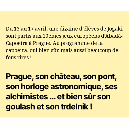
Jogaki
aux
Jeux
Européens
d’Abadá-
Du 13 au 17 avril, une dizaine d’élèves de Jogaki
Capoeira
sont partis aux 19èmes jeux européens d’Abadá-
à
Capoeira à Prague. Au programme de la
Prague
capoeira, oui bien sûr, mais aussi beaucoup de
!
fous rires !
Prague, son château, son pont,
son horloge astronomique, ses
alchimistes … et bien sûr son
goulash et son trdelnik !