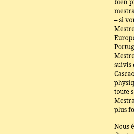
bien p
mestra
– si vo
Mestr
Europ
Portug
Mestre
suivis
Cascao
physiq
toute 
Mestra
plus f
Nous é