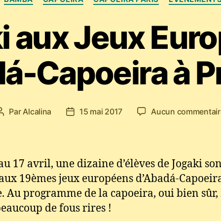
i aux Jeux Eur
á-Capoeira à P
Par
Alcalina
15 mai 2017
Aucun commentair
Auteur
Date
de
de
l’article
l’article
au 17 avril, une dizaine d’élèves de Jogaki son
 aux 19èmes jeux européens d’Abadá-Capoeir
. Au programme de la capoeira, oui bien sûr,
beaucoup de fous rires !