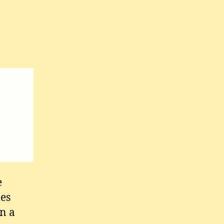
e
les
on a