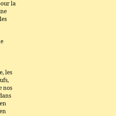
pour la
une
les
ne
, les
ufs,
e nos
 dans
 en
 en