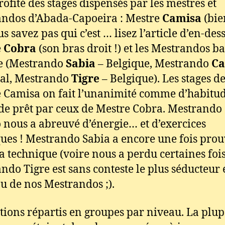
rofité des stages dispensés par les mestres et
ndos d’Abada-Capoeira : Mestre
Camisa
(bie
us savez pas qui c’est … lisez l’article d’en-dess
e
Cobra
(son bras droit !) et les Mestrandos b
e (Mestrando
Sabia
– Belgique, Mestrando
Ca
al, Mestrando
Tigre
– Belgique). Les stages d
 Camisa on fait l’unanimité comme d’habitud
 de prêt par ceux de Mestre Cobra. Mestrando
 nous a abreuvé d’énergie… et d’exercices
ues ! Mestrando Sabia a encore une fois pro
sa technique (voire nous a perdu certaines fois
ndo Tigre est sans conteste le plus séducteur e
ou de nos Mestrandos ;).
tions répartis en groupes par niveau. La plup