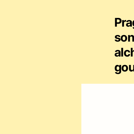
Pra
son
alc
gou