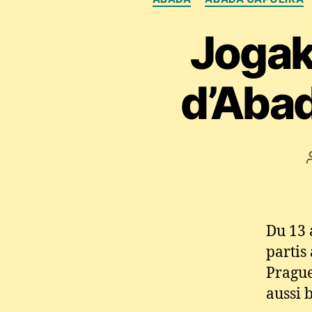
Jogak
d’Abad
Du 13 
partis
Prague
aussi 