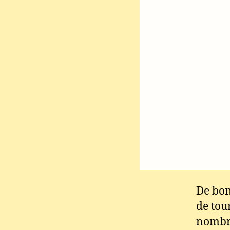
De bon
de tou
nombre