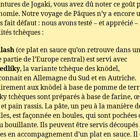
entures de Jogaki, vous avez dû noter ce goût 
nomie. Notre voyage de Pâques n’y a encore 
s fait défaut : nous avons testé – et apprécié – 
ités tchèques :
lash
(ce plat en sauce qu’on retrouve dans u
 partie de l’Europe central) est servi avec
edlíky
, la variante tchèque des knödel,
connait en Allemagne du Sud et en Autriche.
irement aux knödel à base de pomme de terre
ky tchèques sont préparés à base de farine, œ
 et pain rassis. La pâte, un peu à la manière d
les, est façonnée en boules, qui sont pochées
au bouillante. Ils peuvent être servis découpés
es en accompagnement d’un plat en sauce. Il