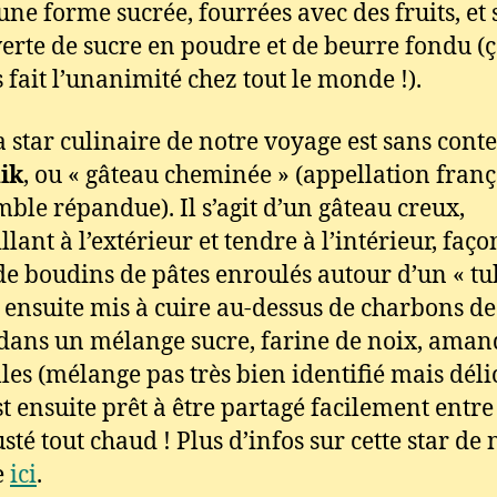
 une forme sucrée, fourrées avec des fruits, et 
erte de sucre en poudre et de beurre fondu (ç
s fait l’unanimité chez tout le monde !).
a star culinaire de notre voyage est sans conte
ik
, ou « gâteau cheminée » (appellation franç
mble répandue). Il s’agit d’un gâteau creux,
llant à l’extérieur et tendre à l’intérieur, faç
 de boudins de pâtes enroulés autour d’un « tu
t ensuite mis à cuire au-dessus de charbons de
dans un mélange sucre, farine de noix, aman
les (mélange pas très bien identifié mais déli
 est ensuite prêt à être partagé facilement entr
sté tout chaud ! Plus d’infos sur cette star de 
e
ici
.