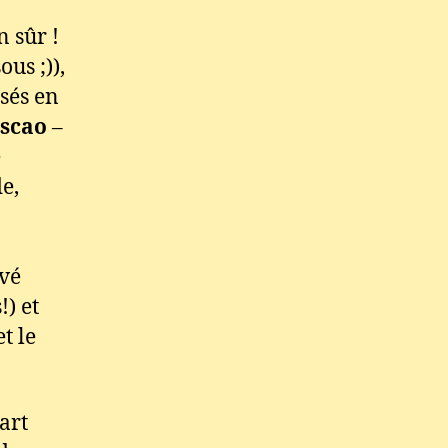
n sûr !
ous ;)),
asés en
scao
–
e
e,
uvé
!) et
t le
art