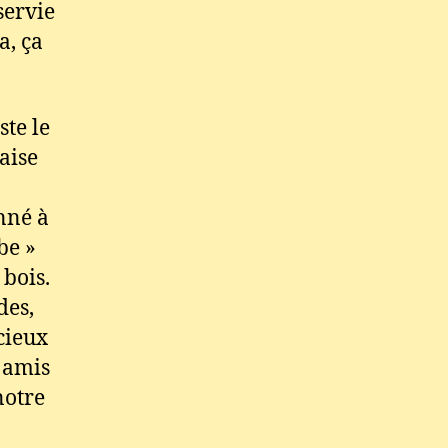
servie
a, ça
ste le
aise
onné à
be »
 bois.
des,
cieux
e amis
notre