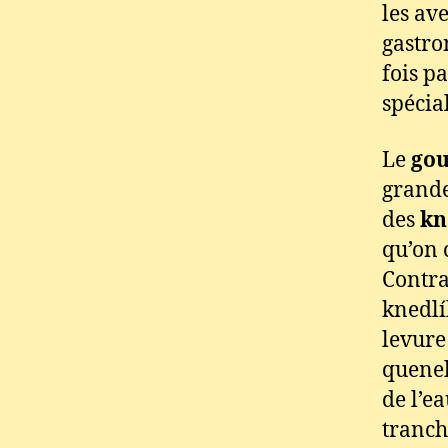
les av
gastro
fois pa
spécial
Le
gou
grande
des
kn
qu’on 
Contra
knedlí
levure
quenel
de l’e
tranch