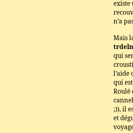
existe
recouv
n’a pa
Mais l
trdeln
qui se
crousti
l’aide
qui es
Roulé 
cannel
;)), il
et dégu
voyag