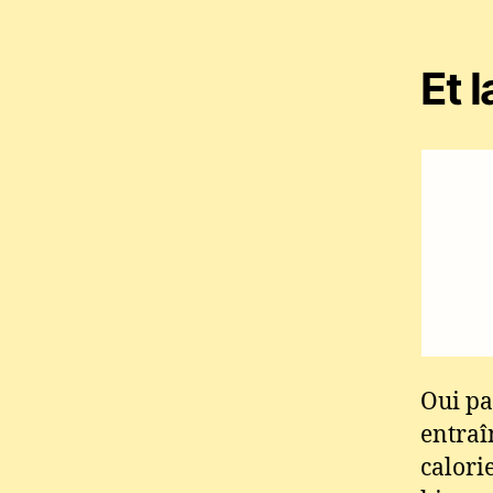
Et 
Oui pa
entraî
calorie