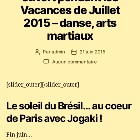
Vacances de Juillet
2015 – danse, arts
martiaux
Par
admin
21 juin 2015
Auteur
Date
de
de
sur
Aucun commentaire
l’article
l’article
STAGE
d’été
JOGAKI
[slider_outer][/slider_outer]
Capoeira
à
Le soleil du Brésil… au coeur
Paris
:
de Paris avec Jogaki !
Club
ouvert
pendant
Fin juin…
les