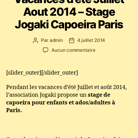
Aout 2014 – Stage
Jogaki Capoeira Paris
Par
admin
4 juillet 2014
Auteur
Date
de
de
sur
Aucun commentaire
l’article
l’article
Vacances
d’été
Juillet
[slider_outer][/slider_outer]
Aout
2014
Pendant les vacances d’été Juillet et août 2014,
–
l’association Jogaki propose un
stage de
Stage
capoeira pour enfants et ados/adultes à
Jogaki
Paris.
Capoeira
Paris