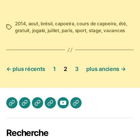
Chargement…
2014
,
aout
,
brésil
,
capoeira
,
cours de capoeira
,
été
,
Étiquettes
gratuit
,
jogaki
,
juillet
,
paris
,
sport
,
stage
,
vacances
Pagination
←
plus récents
1
2
3
plus anciens
→
des
publications
Actualités
Les
A
Photos
Vidéo
Contactez
Cours
propos
Jogaki
Nous
Recherche