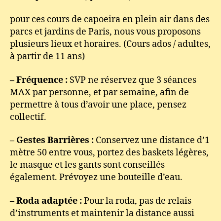
de
pour ces cours de capoeira en plein air dans des
Danse
parcs et jardins de Paris, nous vous proposons
musique
en
plusieurs lieux et horaires. (Cours ados / adultes,
plein
à partir de 11 ans)
air
à
– Fréquence :
SVP ne réservez que 3 séances
Paris
MAX par personne, et par semaine, afin de
été
permettre à tous d’avoir une place, pensez
2020
collectif.
Juillet-
Août
– Gestes Barrières :
Conservez une distance d’1
mètre 50 entre vous, portez des baskets légères,
le masque et les gants sont conseillés
également. Prévoyez une bouteille d’eau.
– Roda adaptée :
Pour la roda, pas de relais
d’instruments et maintenir la distance aussi