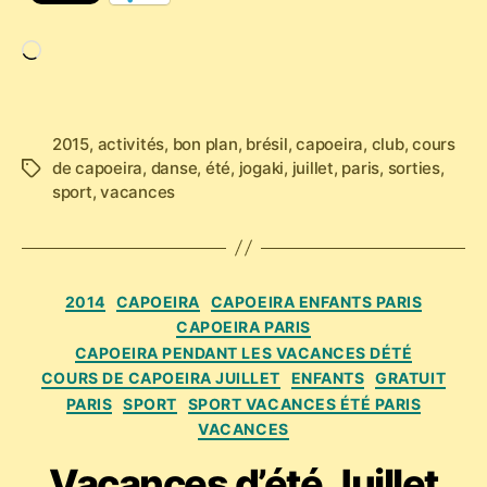
Chargement…
2015
,
activités
,
bon plan
,
brésil
,
capoeira
,
club
,
cours
de capoeira
,
danse
,
été
,
jogaki
,
juillet
,
paris
,
sorties
,
Étiquettes
sport
,
vacances
Catégories
2014
CAPOEIRA
CAPOEIRA ENFANTS PARIS
CAPOEIRA PARIS
CAPOEIRA PENDANT LES VACANCES DÉTÉ
COURS DE CAPOEIRA JUILLET
ENFANTS
GRATUIT
PARIS
SPORT
SPORT VACANCES ÉTÉ PARIS
VACANCES
Vacances d’été Juillet