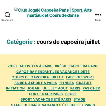
Recherche
Menu
Club
Jogaki
Capoeira
Paris
Catégorie :
cours de capoeira juillet
|
Sport,
Arts
martiaux
Catégories
et
2020
ACTIVITÉS À PARIS
BRÉSIL
CAPOEIRA PARIS
Cours
CAPOEIRA PENDANT LES VACANCES DÉTÉ
de
COURS DE CAPOEIRA JUILLET
FAIRE DU SPORT
danse
FAIRE DU SPORT A PARIS
FITNESS
GRATUIT
INITIATION
JOGAKI
JUILLET AOUT
PARIS
PAS CHER
SORTIES SUR PARIS
SPORT
SPORT VACANCES ÉTÉ PARIS
STAGE
STAGE DE DANSE VACANCES ÉTÉ JUILLET PARIS