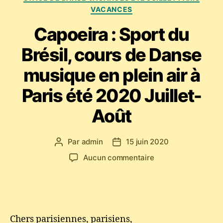
VACANCES
Capoeira : Sport du
Brésil, cours de Danse
musique en plein air à
Paris été 2020 Juillet-
Août
Par
admin
15 juin 2020
Auteur
Date
de
de
sur
Aucun commentaire
l’article
l’article
Capoeira
:
Sport
du
Brésil,
Chers parisiennes, parisiens,
cours