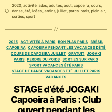
2020
,
activité
,
ados
,
adultes
,
aout
,
capoeira
,
cours
,
danse
,
été
,
idées
,
jardins
,
juillet
,
parcs
,
paris
,
plein air
,
Étiquettes
sorties
,
sport
Catégories
2015
ACTIVITÉS À PARIS
BON PLAN PARIS
BRÉSIL
CAPOEIRA
CAPOEIRA PENDANT LES VACANCES DÉTÉ
COURS DE CAPOEIRA JUILLET
GRATUIT
JOGAKI
PARIS
PERDRE DU POIDS
SORTIES SUR PARIS
SPORT VACANCES ÉTÉ PARIS
STAGE DE DANSE VACANCES ÉTÉ JUILLET PARIS
VACANCES
STAGE d’été JOGAKI
Capoeira à Paris : Club
ouvert pendant les