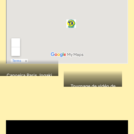
Capoeira Paris Jogaki
pour Puma – spectacle
danseurs pour
Tournage de vidéo de
evenementiel
capoeira pour
l’assocation Jogaki
Capoeira Paris par
Motion Prom. Juillet
2013.