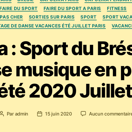
FAIRE DU SPORT
FAIRE DU SPORT A PARIS
FITNESS
PAS CHER
SORTIES SUR PARIS
SPORT
SPORT VACA
TAGE DE DANSE VACANCES ÉTÉ JUILLET PARIS
VACANC
 : Sport du Brés
e musique en ple
 été 2020 Juille
Par
admin
15 juin 2020
Aucun commentair
Auteur
Date
de
de
l’article
l’article