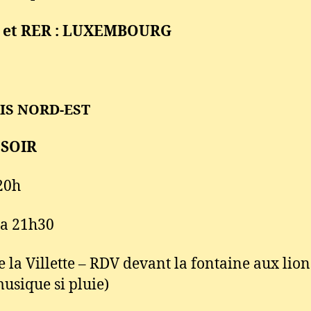
 et RER : LUXEMBOURG
RIS NORD-EST
 SOIR
20h
 a 21h30
e la Villette – RDV devant la fontaine aux lions
musique si pluie)