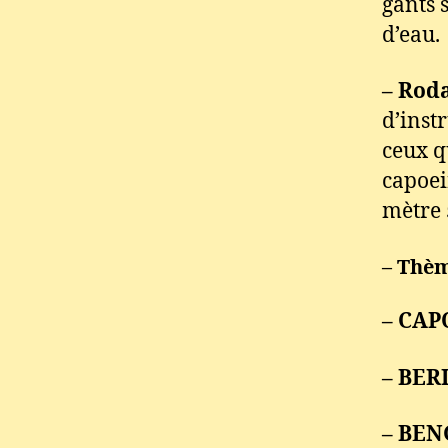
gants 
d’eau.
– Roda
d’inst
ceux q
capoei
mètre 
– Thèm
– CAP
– BER
– BEN