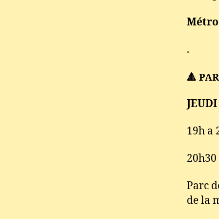
Métro
.
🔺 PA
JEUDI
19h a 
20h30
Parc d
de la 