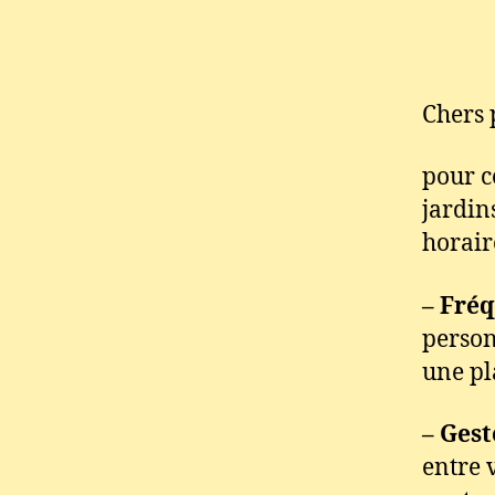
Chers 
pour c
jardin
horaire
– Fréq
person
une pla
– Gest
entre 