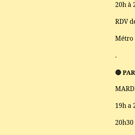
20h à 
RDV d
Métro
.
🔴 PA
MARDI
19h a 
20h30