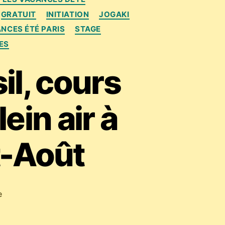
GRATUIT
INITIATION
JOGAKI
NCES ÉTÉ PARIS
STAGE
ES
il, cours
in air à
t-Août
sur
e
Capoeira
: