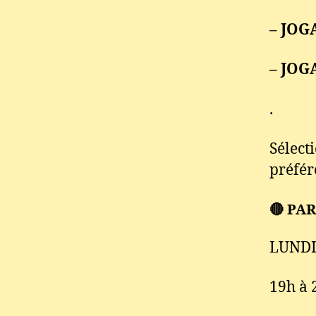
– JOG
– JOGA
.
Sélect
préfér
🔴 PA
LUNDI
19h à 