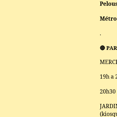
Pelous
Métro
.
🔴 PA
MERCR
19h a 
20h30
JARDIN
(kiosqu